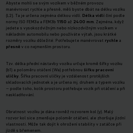
Abyste mohli se svým vozíkem v běžném provozu
manévrovat rychle a přesně, měli byste dbát na délku vozíku
(L2). Ta je určena zejména délkou vidlí.
Délka vidlí
činí podle
normy ISO FEM3a a FEM3b
1150
až
2400 mm
. Zejména, když
jedete s vysokozdvižným nebo nízkozdvižným vozíkem v
nákladním automobilu nebo používáte výtah, jsou krátké
rozměry vozíku důležité: Potřebujete manévrovat
rychle
a
přesně
v co nejmenším prostoru.
Tzv. délka přední nástavby vozíku určuje kromě šířky vozíku
(b1) a poloměru otáčení (Wa) potřebnou
šířku pracovní
uličky
. Šířka pracovní uličky je vzdálenost protějších
skladovacích jednotek a je určena mj. druhem a typem vozíku
– podle toho, kolik prostoru potřebuje vozík při otáčení a při
naskladňování.
Obratnost vozíku je dána rovněž rozvorem kol (y). Malý
rozvor kol sice zmenšuje poloměr otáčení, ale zhoršuje jízdní
vlastnosti. Může tak dojít k ohrožení stability v zatáčce při
jízdě s břemenem.