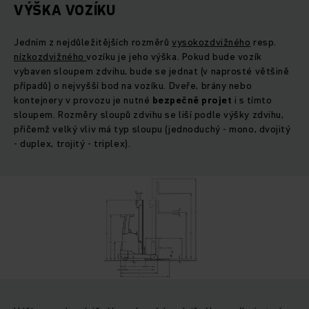
VÝŠKA VOZÍKU
Jedním z nejdůležitějších rozměrů
vysokozdvižného
resp.
nízkozdvižného
vozíku je jeho výška. Pokud bude vozík
vybaven sloupem zdvihu, bude se jednat (v naprosté většině
případů) o nejvyšší bod na vozíku. Dveře, brány nebo
kontejnery v provozu je nutné
bezpečně projet
i s tímto
sloupem. Rozměry sloupů zdvihu se liší podle výšky zdvihu,
přičemž velký vliv má typ sloupu (jednoduchý - mono, dvojitý
- duplex, trojitý - triplex).