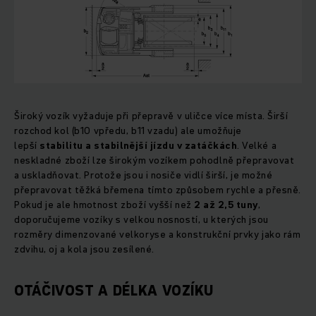
Široký vozík vyžaduje při přepravě v uličce více místa. Širší
rozchod kol (b10 vpředu, b11 vzadu) ale umožňuje
lepší
stabilitu a stabilnější jízdu v zatáčkách
. Velké a
neskladné zboží lze širokým vozíkem pohodlně přepravovat
a uskladňovat. Protože jsou i nosiče vidlí širší, je možné
přepravovat těžká břemena tímto způsobem rychle a přesně.
Pokud je ale hmotnost zboží vyšší než
2 až 2,5 tuny
,
doporučujeme vozíky s velkou nosností, u kterých jsou
rozměry dimenzované velkoryse a konstrukční prvky jako rám
zdvihu, oj a kola jsou zesílené.
OTÁČIVOST A DÉLKA VOZÍKU