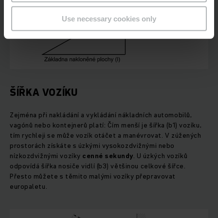
Use necessary cookies only
ŠÍŘKA VOZÍKU
Zejména při nakládání a vykládání nákladních automobilů,
vagónů nebo kontejnerů platí: Čím menší je šířka (b1) vozíku,
tím rychleji se může vozík otáčet a manévrovat. V zúžených
prostorách získáte s úzkými vysokozdvižnými nebo
nízkozdvižnými vozíky
cenné sekundy
. U úzkých vozíků
odpovídá šířka nosiče vidlí (b3) většinou celkové šířce.
Přesto můžete s těmito malými vozíky přepravovat
europaletu.