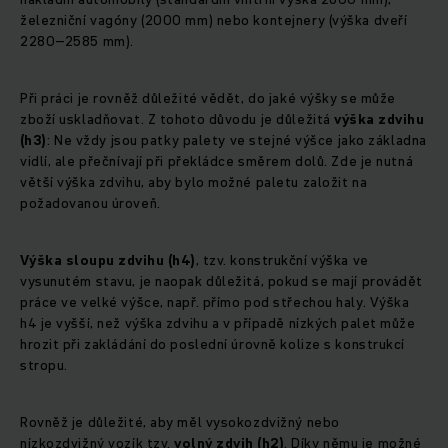
železniční vagóny (2000 mm) nebo kontejnery (výška dveří
2280–2585 mm).
Při práci je rovněž důležité vědět, do jaké výšky se může
zboží uskladňovat. Z tohoto důvodu je důležitá
výška zdvihu
(h3)
: Ne vždy jsou patky palety ve stejné výšce jako základna
vidlí, ale přečnívají při překládce směrem dolů. Zde je nutná
větší výška zdvihu, aby bylo možné paletu založit na
požadovanou úroveň.
Výška sloupu zdvihu (h4)
, tzv. konstrukční výška ve
vysunutém stavu, je naopak důležitá, pokud se mají provádět
práce ve velké výšce, např. přímo pod střechou haly. Výška
h4 je vyšší, než výška zdvihu a v případě nízkých palet může
hrozit při zakládání do poslední úrovně kolize s konstrukcí
stropu.
Rovněž je důležité, aby měl vysokozdvižný nebo
nízkozdvižný vozík tzv.
volný zdvih (h2)
. Díky němu je možné