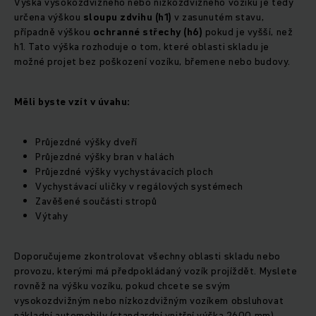
Výška vysokozdvižného nebo nízkozdvižného vozíku je tedy
určena výškou
sloupu zdvihu (h1)
v zasunutém stavu,
případně výškou
ochranné střechy (h6)
pokud je vyšší, než
h1. Tato výška rozhoduje o tom, které oblasti skladu je
možné projet bez poškození vozíku, břemene nebo budovy.
Měli byste vzít v úvahu:
Průjezdné výšky dveří
Průjezdné výšky bran v halách
Průjezdné výšky vychystávacích ploch
Vychystávací uličky v regálových systémech
Zavěšené součásti stropů
Výtahy
Doporučujeme zkontrolovat všechny oblasti skladu nebo
provozu, kterými má předpokládaný vozík projíždět. Myslete
rovněž na výšku vozíku, pokud chcete se svým
vysokozdvižným nebo nízkozdvižným vozíkem obsluhovat
nákladní automobily (standardní vnitřní výška 2600 mm),