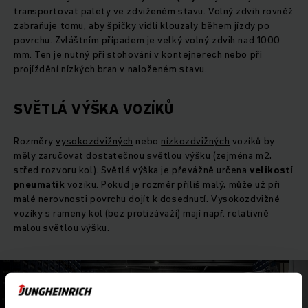
transportovat palety ve zdviženém stavu. Volný zdvih rovněž
zabraňuje tomu, aby špičky vidlí klouzaly během jízdy po
povrchu. Zvláštním případem je velký volný zdvih nad 1000
mm. Ten je nutný při stohování v kontejnerech nebo při
projíždění nízkých bran v naloženém stavu.
SVĚTLÁ VÝŠKA VOZÍKŮ
Rozměry
vysokozdvižných
nebo
nízkozdvižných
vozíků by
měly zaručovat dostatečnou světlou výšku (zejména m2,
střed rozvoru kol). Světlá výška je převážně určena
velikostí
pneumatik
vozíku. Pokud je rozměr příliš malý, může už při
malé nerovnosti povrchu dojít k dosednutí. Vysokozdvižné
vozíky s rameny kol (bez protizávaží) mají např. relativně
malou světlou výšku.