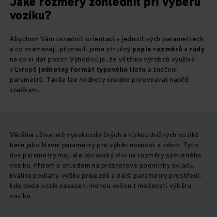
Jaké rozměry zohlednit při výběru
vozíku?
Abychom Vám usnadnili orientaci v jednotlivých parametrech
a co znamenají, připravili jsme stručný
popis rozměrů
a
rady
na co si dát pozor. Výhodou je, že většina výrobců využívá
v Evropě
jednotný formát typového listu
a značení
parametrů. Takže lze hodnoty snadno porovnávat napříč
značkami.
Většina uživatelů vysokozdvižných a nízkozdvižných vozíků
bere jako hlavní parametry pro výběr nosnost a zdvih. Tyto
dva parametry mají ale obrovský vliv na rozměry samotného
vozíku. Přitom s ohledem na prostorové podmínky skladu,
kvalitu podlahy, výšku průjezdů a další parametry prostředí,
kde bude vozík nasazen, mohou ovlivnit možnosti výběru
vozíku.