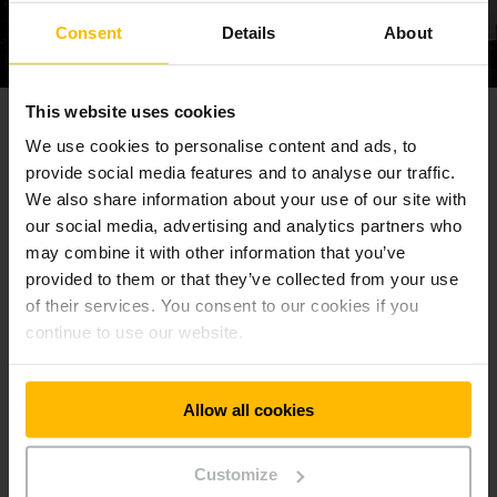
Consent
Details
About
This website uses cookies
Dbejte na to, aby kritické „
zlomy ve stoupání
“ v pracovním
We use cookies to personalise content and ads, to
prostředí nevykazovaly nepříznivý úhel a sklon stoupání
provide social media features and to analyse our traffic.
byl
mezi 8 a 12,5 %
: Tím se umožní přejezd bez kolize. S
We also share information about your use of our site with
ohledem na úhel naklápění a světlou výšku Vašeho vozíku
our social media, advertising and analytics partners who
byste měli vždy přesně vyhodnotit přechodový zlom mezi
may combine it with other information that you’ve
rovinou a stoupáním. Některé vysokozdvižné nebo
nízkozdvižné vozíky mají tzv. „
rampový zdvih
“, pro vyrovnání
provided to them or that they’ve collected from your use
příkré hrany.
of their services. You consent to our cookies if you
continue to use our website.
Sklon (%)
= h/l*100
Allow all cookies
h = převýšení (metr)
l = základna nakloněné plochy (metr)
Customize