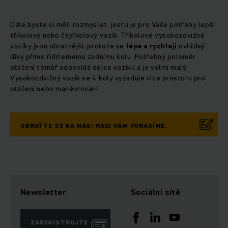
Dále byste si měli rozmyslet, jestli je pro Vaše potřeby lepší
tříkolový nebo čtyřkolový vozík. Tříkolové vysokozdvižné
vozíky jsou obratnější, protože se
lépe a rychleji
ovládají
díky přímo řiditelnému zadnímu kolu. Potřebný poloměr
otáčení téměř odpovídá délce vozíku a je velmi malý.
Vysokozdvižný vozík se 4 koly vyžaduje více prostoru pro
otáčení nebo manévrování.
OBRAŤTE SE NA NÁS! RÁDI VÁM PORADÍME.
Newsletter
Sociální sítě
ZAREGISTRUJTE