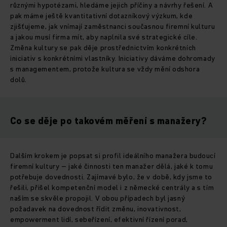
různými hypotézami, hledáme jejich příčiny a návrhy řešení. A
pak máme ještě kvantitativní dotazníkový výzkum, kde
zjišťujeme, jak vnímají zaměstnanci současnou firemní kulturu
a jakou musí firma mít, aby naplnila své strategické cíle.
Změna kultury se pak děje prostřednictvím konkrétních
iniciativ s konkrétními vlastníky. Iniciativy dáváme dohromady
s managementem, protože kultura se vždy mění odshora
dolů.
Co se děje po takovém měření s manažery?
Dalším krokem je popsat si profil ideálního manažera budoucí
firemní kultury – jaké činnosti ten manažer dělá, jaké k tomu
potřebuje dovednosti. Zajímavé bylo, že v době, kdy jsme to
řešili, přišel kompetenční model i z německé centrály a s tím
naším se skvěle propojil. V obou případech byl jasný
požadavek na dovednost řídit změnu, inovativnost,
empowerment lidí, sebeřízení, efektivní řízení porad,