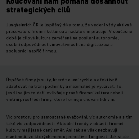
Koučování nám pomáhá dosáhnout
strategických cílů
Jungheinrich ČR je úspěšný díky tomu, že vedení vždy aktivně
pracovalo s firemní kulturou a nadále s ní pracuje. V současné
době je cílová kultura zaměřená na posílení autonomie,
osobní odpovědnosti, inovativnosti, na digitalizaci a
spolupráci napříč firmou.
Úspěšné firmy jsou ty, které se umí rychle a efektivně
adaptovat na tržní podmínky a maximálně je využívat. To,
jestli se jim to daří, ovlivňuje právě firemní kultura neboli
vnitřní prostředí firmy, které formuje chování lidí v ní.
Víc prostoru pro samostatné uvažování, víc autonomie a s tím
také víc zodpovědnosti. Aktuální trendy v oblasti firemní
kultury mají jasně daný směr. Ani tak se však nezbavují
mantinelů, ve kterých mohou jednotlivci fungovat. Jak si ale