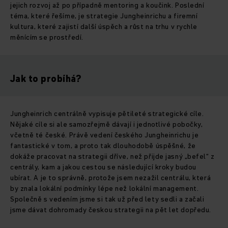
jejich rozvoj až po případně mentoring a koučink. Poslední
téma, které řešíme, je strategie Jungheinrichu a firemní
kultura, které zajistí další úspěch a růst na trhu v rychle
měnícím se prostředí.
Jak to probíhá?
Jungheinrich centrálně vypisuje pětileté strategické cíle.
Nějaké cíle si ale samozřejmě dávají i jednotlivé pobočky,
včetně té české. Právě vedení českého Jungheinrichu je
fantastické v tom, a proto tak dlouhodobě úspěšné, že
dokáže pracovat na strategii dříve, než přijde jasný „befel“ z
centrály, kam a jakou cestou se následující kroky budou
ubírat. A je to správně, protože jsem nezažil centrálu, která
by znala lokální podmínky lépe než lokální management.
Společně s vedením jsme si tak už před lety sedli a začali
jsme dávat dohromady českou strategii na pět let dopředu.