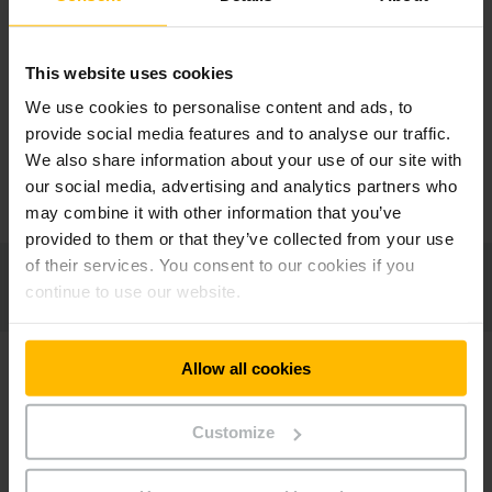
zase my, kdo někomu říká, co má nebo nemá dělat. Tento
princip se dá dobře přenést i do firemní kultury. Když jsme
tento koncept představili samotným manažerům, sami
This website uses cookies
identifikovali, že se často chovají jako „rodiče“, kteří
We use cookies to personalise content and ads, to
vychovávají „děti“. „Děti“ chodí za rodiči zjišťovat, co mohou a
provide social media features and to analyse our traffic.
co nemohou. Za cíl jsme si proto dali obě tyto skupiny
srovnat na úroveň dvou „dospělých“, kteří jsou schopni se
We also share information about your use of our site with
spolu rovnocenně dohodnout, a také převzít zodpovědnost.
our social media, advertising and analytics partners who
A to je přesně ta změna, které bylo zásadní dosáhnout.
may combine it with other information that you’ve
provided to them or that they’ve collected from your use
of their services. You consent to our cookies if you
A vyšlo to?
continue to use our website.
Allow all cookies
Výhodou u kolegů z Jungheinrichu je, že jsou neuvěřitelně
angažovaní do práce a zároveň ochotní se stále posouvat.
Pro manažery jsme zorganizovali trénink manažerského
Customize
koučinku, který je měl směřovat k té předsevzaté změně. Už
v průběhu bylo krásně vidět, jak se mění jejich postoj. Hned
jak odešli, začali také nově nabyté informace a přístupy