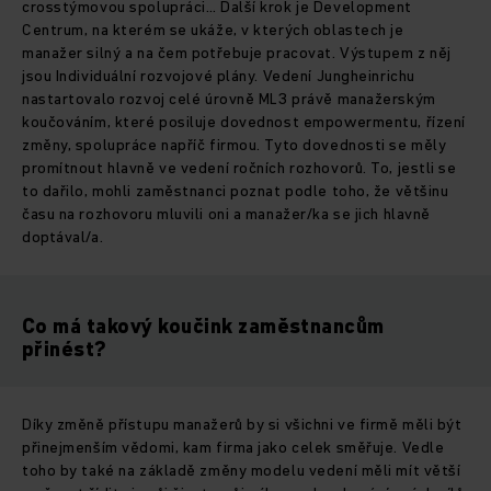
crosstýmovou spolupráci… Další krok je Development
Centrum, na kterém se ukáže, v kterých oblastech je
manažer silný a na čem potřebuje pracovat. Výstupem z něj
jsou Individuální rozvojové plány. Vedení Jungheinrichu
nastartovalo rozvoj celé úrovně ML3 právě manažerským
koučováním, které posiluje dovednost empowermentu, řízení
změny, spolupráce napříč firmou. Tyto dovednosti se měly
promítnout hlavně ve vedení ročních rozhovorů. To, jestli se
to dařilo, mohli zaměstnanci poznat podle toho, že většinu
času na rozhovoru mluvili oni a manažer/ka se jich hlavně
doptával/a.
Co má takový koučink zaměstnancům
přinést?
Díky změně přístupu manažerů by si všichni ve firmě měli být
přinejmenším vědomi, kam firma jako celek směřuje. Vedle
toho by také na základě změny modelu vedení měli mít větší