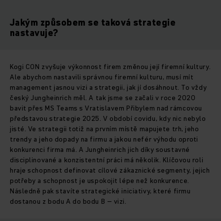
Jakým způsobem se taková strategie
nastavuje?
Kogi CON zvyšuje výkonnost firem změnou její firemní kultury.
Ale abychom nastavili správnou firemní kulturu, musí mít
management jasnou vizi a strategii, jak jí dosáhnout. To vždy
český Jungheinrich měl. A tak jsme se začali v roce 2020
bavit přes MS Teams s Vratislavem Přibylem nad rámcovou
představou strategie 2025. V období covidu, kdy nic nebylo
jisté. Ve strategii totiž na prvním místě mapujete trh, jeho
trendy a jeho dopady na firmu a jakou nefér výhodu oproti
konkurenci firma má. A Jungheinrich jich díky soustavné
disciplinované a konzistentní práci má několik. Klíčovou roli
hraje schopnost definovat cílové zákaznické segmenty, jejich
potřeby a schopnost je uspokojit lépe než konkurence.
Následně pak stavíte strategické iniciativy, které firmu
dostanou z bodu A do bodu B – vizi.