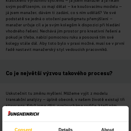
klasického výrobního systému – já jsem manažer a já říkám
svým podřízeným, co mají dělat – ke koučovacímu modelu –
já jsem manažer, dávám ti zadání, co s ním uděláš? Ve své
podstatě se jedná o otočení paradigmatu přemýšlení –
manažer určuje cíl a je svým kolegům k dispozici při hledání
vhodného řešení. Nechává jim prostor pro kreativní řešení a
pokud je třeba, nabízí pomocnou ruku a posouvá tím své
kolegy stále dál. Aby toto bylo v praxi možné, musí se v první
řadě nastavit manažerský styl vedoucích pracovníků.
Co je největší výzvou takového procesu?
Uskutečnit tu změnu myšlení. Můžeme vyjít z modelu
transakční analýzy – úplně obecně, v našem životě existují tři
stavy ega. Když jsme děti, posloucháme rodiče, kteří nám
říkají, co máme a nemáme dělat. Jakmile vyrosteme,
dostaneme se do fáze dospělého člověka, a to znamená, že
už jsme zodpovědní sami za sebe a za svá rozhodnutí. Když
Consent
Details
About
jsme ještě o něco starší a pořídíme si vlastní děti, jsme to