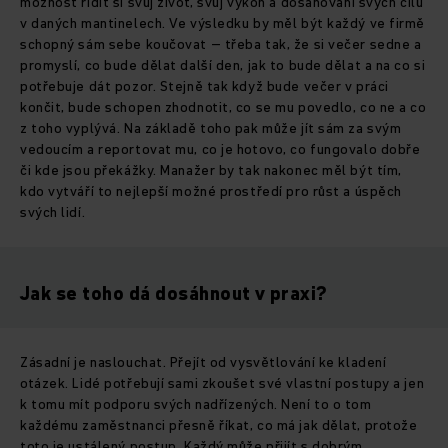
možnost řídit si svůj život, svůj výkon a dosahování svých cílů
v daných mantinelech. Ve výsledku by měl být každý ve firmě
schopný sám sebe koučovat – třeba tak, že si večer sedne a
promyslí, co bude dělat další den, jak to bude dělat a na co si
potřebuje dát pozor. Stejně tak když bude večer v práci
končit, bude schopen zhodnotit, co se mu povedlo, co ne a co
z toho vyplývá. Na základě toho pak může jít sám za svým
vedoucím a reportovat mu, co je hotovo, co fungovalo dobře
či kde jsou překážky. Manažer by tak nakonec měl být tím,
kdo vytváří to nejlepší možné prostředí pro růst a úspěch
svých lidí.
Jak se toho dá dosáhnout v praxi?
Zásadní je naslouchat. Přejít od vysvětlování ke kladení
otázek. Lidé potřebují sami zkoušet své vlastní postupy a jen
k tomu mít podporu svých nadřízených. Není to o tom
každému zaměstnanci přesně říkat, co má jak dělat, protože
toto je ustálený postup. Každý může přijít s dobrým