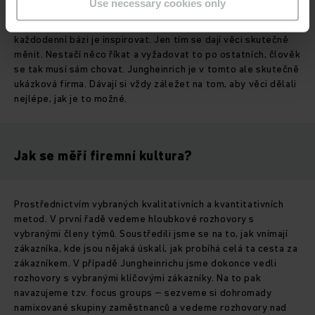
Use necessary cookies only
uvádět do praxe. Ruku v ruce s tím ale samozřejmě musí jít
také snaha manažerů jít svým kolegům příkladem a na
každodenní bázi je inspirovat. Jen tím se dají věci skutečně
měnit. Nestačí něco říkat a vyžadovat to po ostatních, člověk
se tak musí sám chovat. Jungheinrich je v tomto ale skutečně
ukázková firma. Dávají si vždy záležet na tom, aby věci dělali
nejlépe, jak je to možné.
Jak se měří firemní kultura?
Prostřednictvím vybraných kvalitativních a kvantitativních
metod. V první řadě vedeme hloubkové rozhovory s
vybranými členy týmů. Soustředili jsme se na to, jak vnímají
zákazníka, kde jsou nějaká úskalí, jak probíhá celá ta cesta za
zákazníkem. V případě Jungheinrichu jsme dokonce vedli
rozhovory s vybranými klíčovými zákazníky. Na to pak
navazujeme tzv. focus groups – sezveme si dohromady
namixované skupiny zaměstnanců a vedeme rozhovory nad