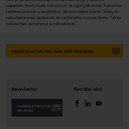
nápadem, který bude vybočovat ze zajetých kolejí. Pokud mu
nedáme prostor a nezjistíme, jak se k němu dobral, nikdy to
nebudeme moci aplikovat do celkového rozvoje firmy. Takže
naslouchat, pozorovat a odkoukávat.
OBRAŤTE SE NA NÁS! RÁDI VÁM PORADÍME.
Newsletter
Sociální sítě
ZAREGISTRUJTE
SE NYNÍ