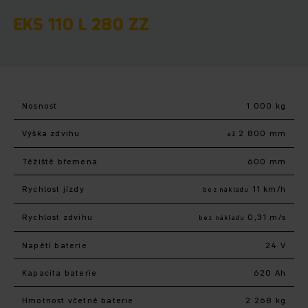
EKS 110 L 280 ZZ
Nosnost
1 000 kg
Výška zdvihu
2 800 mm
až
Těžiště břemena
600 mm
Rychlost jízdy
11 km/h
bez nákladu
Rychlost zdvihu
0,31 m/s
bez nákladu
Napětí baterie
24 V
Kapacita baterie
620 Ah
Hmotnost včetně baterie
2 268 kg