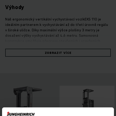
Výhody
Náš ergonomický vertikální vychystávací vozíkEKS 110 je
ideálním partnerem k vychystávání až do třetí úrovně regálu
v široké uličce. Díky maximální výšce plošiny 3 metry je
dosažení výšky vychystávání až 4,6 metru. Samonosná
konstrukce umožňuje přepravu otevřených i uzavřených
palet. Energeticky úsporný pohon 3,2 kW zapůsobí
dynamickým zrychlením, vysoká kapacita baterií dovoluje
ZOBRAZIT VÍCE
dlouhodobé použití i ve vícesměnném provozu. Bezpečnou
práci zajistí nízký nástup, lepší přilnavost plošiny řidiče a
optimální volný prostor k nastupování a vystupování.
Pracoviště řidiče je navrženo k šetrné práci: intuitivní
uspořádání ovládacích prvků, 4palcový displej a tři volitelné
programy pojezdu. Kromě toho umožňují různé možnosti
výbavy a asistenční systémy flexibilní využití tohoto
vysokozdvižného vychystávacího zařízení. Řidiči stačí jen
prostě nastoupit a dát se do práce.