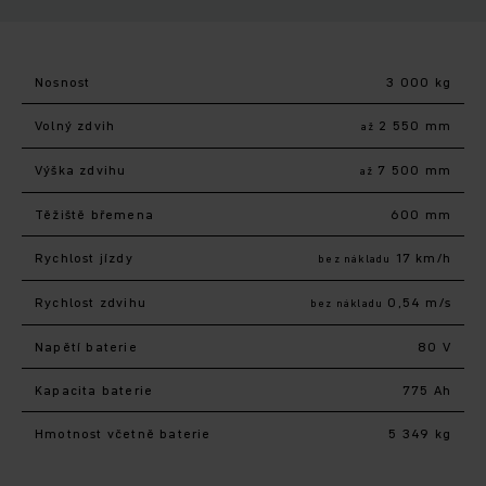
Nosnost
3 000 kg
Volný zdvih
2 550 mm
až
Výška zdvihu
7 500 mm
až
Těžiště břemena
600 mm
Rychlost jízdy
17 km/h
bez nákladu
Rychlost zdvihu
0,54 m/s
bez nákladu
Napětí baterie
80 V
Kapacita baterie
775 Ah
Hmotnost včetně baterie
5 349 kg