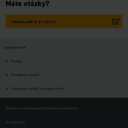
Máte otázky?
PRONAJMĚTE SI VOZÍK!
Jungheinrich
Vozíky
Pronájem vozíků
Pronájem vozíků | Jungheinrich
Navštivte naši korporátní webovou stránku
EU Data Act