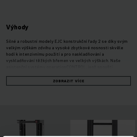
Výhody
Silné a robustní modely EJC konstrukční řady 2 se díky svým
velkým výškám zdvihu a vysoké zbytkové nosnosti skvěle
hodí k intenzivnímu použití a pro naskladňování a
vyskladňování těžkých břemen ve velkých výškách. Naše
asistenční systémy operationCONTROL, jenž spouští
výstrahu při překročení zbytkové nosnosti a
positionCONTROL, pro předvolbu výšky zdvihu, navíc zaručují
ZOBRAZIT VÍCE
bezpečnou a efektivní překládku zboží. Díky optimálnímu
nastavení řídicí jednotky a silnému třífázovému AC motoru
pojezdu s minimální údržbou mají tyto robustní vozíky
výrazně nízkou spotřebu. Svým silným výkonem přesvědčí i
motor zdvihu - ten je zároveň velmi tichý a dovoluje
mimořádně citlivé a přesné stohování.