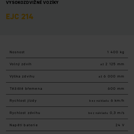
VYSOKOZDVIŽNÉ VOZÍKY
EJC 214
Nosnost
1 400 kg
Volný zdvih
2 125 mm
až
Výška zdvihu
6 000 mm
až
Těžiště břemena
600 mm
Rychlost jízdy
6 km/h
bez nákladu
Rychlost zdvihu
0,3 m/s
bez nákladu
Napětí baterie
24 V