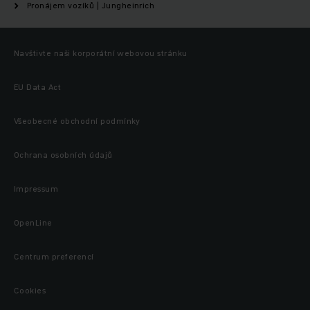
Pronájem vozíků | Jungheinrich
Navštivte naši korporátní webovou stránku
EU Data Act
Všeobecné obchodní podmínky
Ochrana osobních údajů
Impressum
OpenLine
Centrum preferencí
Cookies