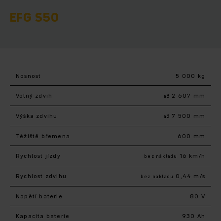
EFG S50
Nosnost
5 000 kg
Volný zdvih
2 607 mm
až
Výška zdvihu
7 500 mm
až
Těžiště břemena
600 mm
Rychlost jízdy
16 km/h
bez nákladu
Rychlost zdvihu
0,44 m/s
bez nákladu
Napětí baterie
80 V
Kapacita baterie
930 Ah