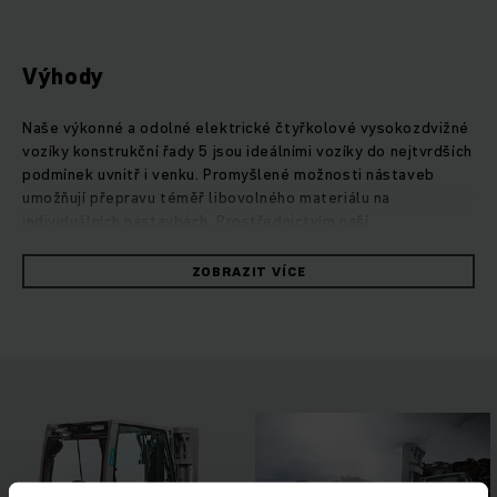
Výhody
Naše výkonné a odolné elektrické čtyřkolové vysokozdvižné
vozíky konstrukční řady 5 jsou ideálními vozíky do nejtvrdších
podmínek uvnitř i venku. Promyšlené možnosti nástaveb
umožňují přepravu téměř libovolného materiálu na
individuálních nástavbách. Prostřednictvím naší
technologické koncepce PureEnergy splní vysoce výkonné
vozíky tyto úkoly s optimalizovaným využitím energie a
ZOBRAZIT VÍCE
nákladů. Doložení měření podle cyklu VDI: Při nejvyšším
výkonu překládky vozíky spotřebují až o 20 % méně energie
než srovnatelné konkurenční modely. Kompaktní zdvihové
zařízení s rozšířeným zorným polem a inteligentní ovládací
prvky, které se individuálně přizpůsobí jakékoli obsluze a
profilu využití, umožňují dosáhnout při každé jízdě plného
výkonu. Nejrůznější asistenční systémy a možnosti vybavení
zaručují bezpečnou a efektivní práci i za extrémních
podmínek. Ergonomicky propracované vozíky EFG konstrukční