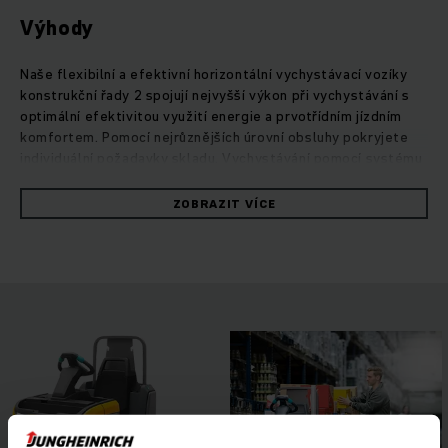
Výhody
Naše flexibilní a efektivní horizontální vychystávací vozíky
konstrukční řady 2 spojují nejvyšší výkon při vychystávání s
optimální efektivitou využití energie a prvotřídním jízdním
komfortem. Pomocí nejrůznějších úrovní obsluhy pokryjete
individuální požadavky skladu. Vychystávání pomocí systému
ECE – to jsou optimalizované procesy odběru při maximální
výkonnosti.Vychystávejte pohodlně, bezpečně a bez
ZOBRAZIT VÍCE
časových prodlev. Mimořádně vysoké kapacity baterií zaručují
nejvyšší výkon při vychystávání i ve vícesměnném provozu.
Odolná konstrukce s kompaktními rozměry dovoluje plynulé
projíždění zatáček s nejlepším zrychlením na trhu.
Hydraulicky zvedaná plošina řidiče s tlumením chrání před
rázy.Prostorné pracoviště řidiče s výškově nastavitelným
multifunkčním volantem a snadno dostupnými ovládacími
prvky nabízí vysoký jízdní komfort. Potřebnou bezpečnost
zajišťují asistenční systémy, jako je světlo pro denní svícení
DayLED, Floor-Spot nebo volitelný systém curveCONTROL.