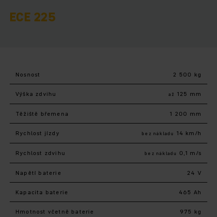
ECE 225
Nosnost
2 500 kg
Výška zdvihu
125 mm
až
Těžiště břemena
1 200 mm
Rychlost jízdy
14 km/h
bez nákladu
Rychlost zdvihu
0,1 m/s
bez nákladu
Napětí baterie
24 V
Kapacita baterie
465 Ah
Hmotnost včetně baterie
975 kg