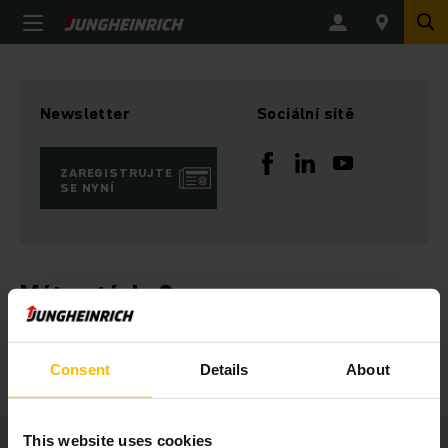
Newsletter
Sociální sítě
ZAREGISTRUJTE
SE NYNÍ
Máte otázky?
PRONAJMĚTE SI VOZÍK!
Consent
Details
About
This website uses cookies
Jungheinrich