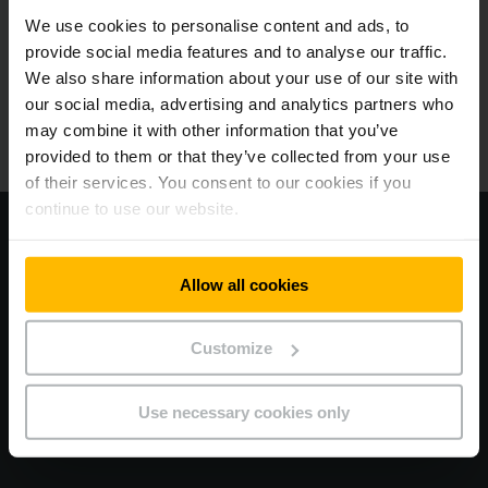
We use cookies to personalise content and ads, to
provide social media features and to analyse our traffic.
Vozíky
We also share information about your use of our site with
our social media, advertising and analytics partners who
Pronájem vozíků
may combine it with other information that you’ve
provided to them or that they’ve collected from your use
Pronájem vozíků
of their services. You consent to our cookies if you
continue to use our website.
Navštivte naši korporátní webovou stránku
Allow all cookies
EU Data Act
Všeobecné obchodní podmínky
Customize
Ochrana osobních údajů
Use necessary cookies only
Impressum