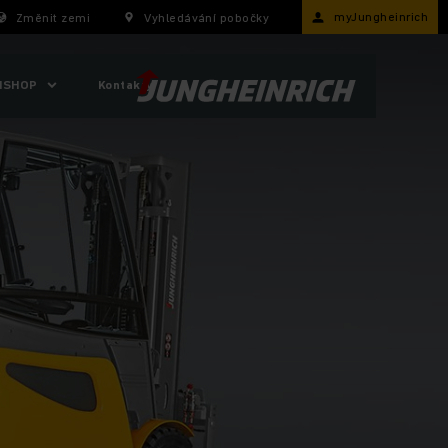
myJungheinrich
Změnit zemi
Vyhledávání pobočky
ISHOP
Kontakty