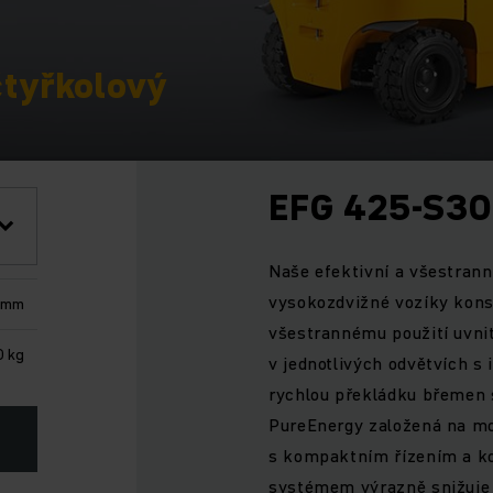
čtyřkolový
EFG 425-S30
Naše efektivní a všestrann
vysokozdvižné vozíky kons
 mm
všestrannému použití uvnit
0 kg
v jednotlivých odvětvích s
rychlou překládku břemen 
PureEnergy založená na mod
s kompaktním řízením a 
systémem výrazně snižuje 