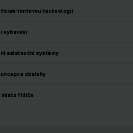
ithium-iontovou technologií
í vybavení
zdní asistenční systémy
 koncepce obsluhy
místo řidiče