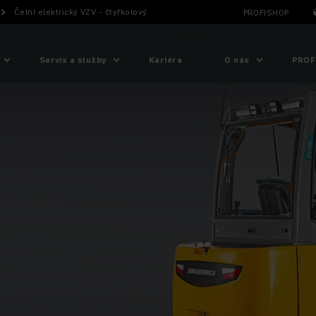
Čelní elektrický VZV - čtyřkolový
PROFISHOP
Servis a služby
Kariéra
O nás
PROF