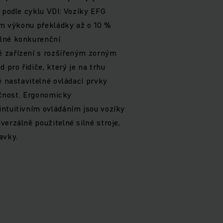
í podle cyklu VDI: Vozíky EFG
ném výkonu překládky až o 10 %
lné konkurenční
 zařízení s rozšířeným zorným
d pro řidiče, který je na trhu
ě nastavitelné ovládací prvky
pečnost. Ergonomicky
intuitivním ovládáním jsou vozíky
erzálně použitelné silné stroje,
avky.