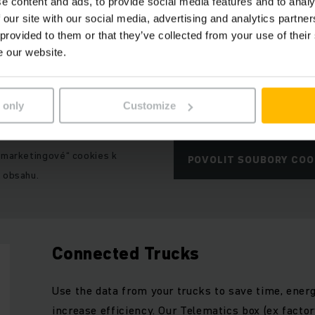
e content and ads, to provide social media features and to analy
 our site with our social media, advertising and analytics partn
 provided to them or that they’ve collected from your use of their
e our website.
 only
Customize
„marketingové“ cookies k
POVOLIT SOUBORY COO
 obsahu.
Connected Trucks
Use the data from your trucks to save time, ene
increase efficiency. Our Telematics box (ex facto