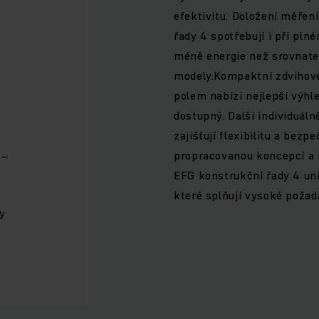
efektivitu. Doložení měřen
řady 4 spotřebují i při pl
i
méně energie než srovnate
modely.Kompaktní zdvihové
polem nabízí nejlepší výhle
dostupný. Další individuáln
zajišťují flexibilitu a bez
propracovanou koncepcí a 
 –
EFG konstrukční řady 4 univ
které splňují vysoké požad
y