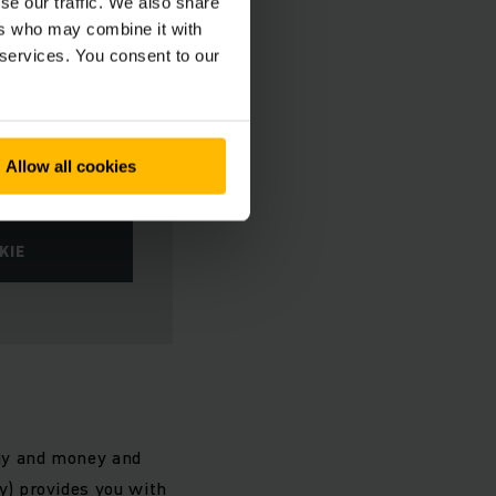
se our traffic. We also share
ers who may combine it with
 services. You consent to our
Allow all cookies
KIE
rgy and money and
ry) provides you with