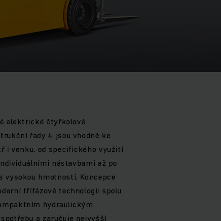
é elektrické čtyřkolové
trukční řady 4 jsou vhodné ke
ř i venku, od specifického využití
 individuálními nástavbami až po
s vysokou hmotností. Koncepce
erní třífázové technologii spolu
kompaktním hydraulickým
spotřebu a zaručuje nejvyšší