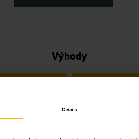
Výhody
HLEDAT POUŽITÝ
KOUPIT NOVÝ
Details
h vyžaduje souhlas.
obsah není k dispozici v důsledku aktuálních cookies