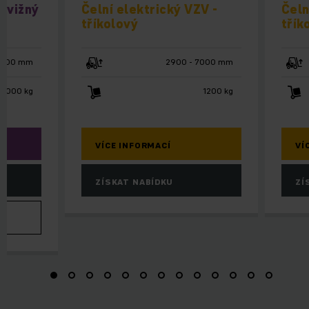
dvižný
Čelní elektrický VZV -
Čeln
tříkolový
třík
4800 mm
2900 - 7000 mm
 3000 kg
1200 kg
VÍCE INFORMACÍ
VÍ
ZÍSKAT NABÍDKU
ZÍ