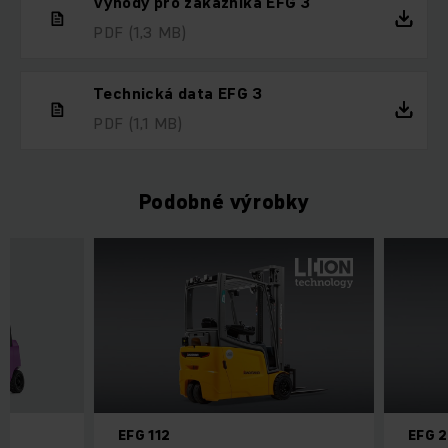
Výhody pro zákazníka EFG 3
PDF
(1,3 MB)
Technická data EFG 3
PDF
(1,1 MB)
Podobné výrobky
EFG 112
EFG 