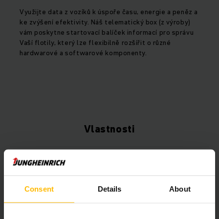
Využijte data z vozíků k úspoře času, energie a peněz a
ke zvýšení efektivity. Náš telematický box (z výroby)
vám poskytne startovací balíček informací pro správu
Vaší flotily, který lze flexibilně rozšířit o různé
hardwarové a softwarové komponenty.
Vlastnosti
Koncepce technologie PureEnergy
Consent
Details
About
Elektrické ovládání parametrů