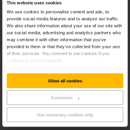
This website uses cookies
Dostupné s lithium-iontovou technologií
We use cookies to personalise content and ads, to
provide social media features and to analyse our traffic.
We also share information about your use of our site with
Inovativní bezpečnostní řešení
our social media, advertising and analytics partners who
may combine it with other information that you’ve
Bezúdržbové brzdné systémy
provided to them or that they’ve collected from your use
of their services. You consent to our cookies if you
continue to use our website.
Asistenční systémy jako volitelné vybavení
Allow all cookies
Adaptabilní koncepce ovládání
Customize
Ergonomické pracoviště
Use necessary cookies only