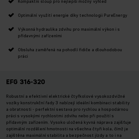
Kompaktní sloup pro nejlepší možný výhled
Optimální využití energie díky technologii PureEnergy
Výkonná hydraulika zdvihu pro maximální výkon i s
přídavnými zařízeními
Obsluha zaměřená na pohodlí řidiče a dlouhodobou
práci
EFG 316-320
Robustní a efektivní elektrické čtyřkolové vysokozdvižné
vozíky konstrukční řady 3 nabízejí ideální kombinaci stability
a obratnosti - perfektní sestava pro rychlou a hospodárnou
práci s vysokými rychlostmi zdvihu nebo při použití s
přídavným zařízením. Vysoko uložená kyvná náprava zajišťuje
optimální rozdělení hmotnosti na všechna čtyři kola, čímž je
zajištěna maximální stabilita a bezpečnost jízdy a to i na