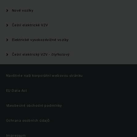
Nové vozíky
Čelní elektrické VZV
Elektrické vysokozdvižné vozíky
Čelní elektrický VZV - čtyřkolový
Navštivte naši korporátní webovou stránku
EU Data Act
Všeobecné obchodní podmínky
Ochrana osobních údajů
Impressum