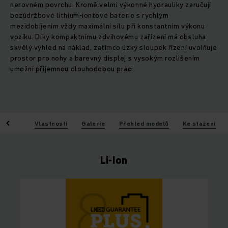
nerovném povrchu. Kromě velmi výkonné hydrauliky zaručují
bezúdržbové lithium-iontové baterie s rychlým
mezidobíjením vždy maximální sílu při konstantním výkonu
vozíku. Díky kompaktnímu zdvihovému zařízení má obsluha
skvělý výhled na náklad, zatímco úzký sloupek řízení uvolňuje
prostor pro nohy a barevný displej s vysokým rozlišením
umožní příjemnou dlouhodobou práci.
Výhody
Vlastnosti
Galerie
Přehled modelů
Ke stažení
Li-Ion