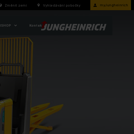
myJungheinrich
Změnit zemi
Vyhledávání pobočky
ISHOP
Kontakty