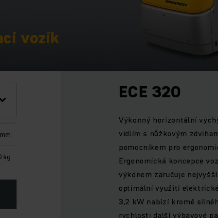
cí vozík
ECE 320
Výkonný horizontální vychy
vidlím s nůžkovým zdvihem
 mm
pomocníkem pro ergonomick
 kg
Ergonomická koncepce voz
výkonem zaručuje nejvyšší
optimální využití elektrick
3,2 kW nabízí kromě silné
rychlosti další výbavové p