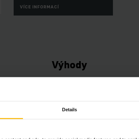
VÍCE INFORMACÍ
Výhody
VYHLEDAT POUŽITÝ
Details
h vyžaduje souhlas.