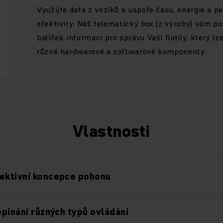
Využijte data z vozíků k úspoře času, energie a p
efektivity. Náš telematický box (z výroby) vám p
balíček informací pro správu Vaší flotily, který lze
různé hardwarové a softwarové komponenty.
Vlastnosti
fektivní koncepce pohonu
epínání různých typů ovládání