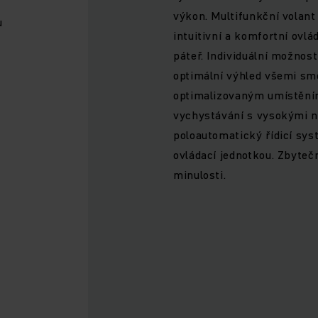
výkon. Multifunkční volant
u
intuitivní a komfortní ovlád
páteř. Individuální možnost
optimální výhled všemi smě
optimalizovaným umístěním
vychystávání s vysokými 
poloautomatický řídicí sy
ovládací jednotkou. Zbytečn
minulosti.