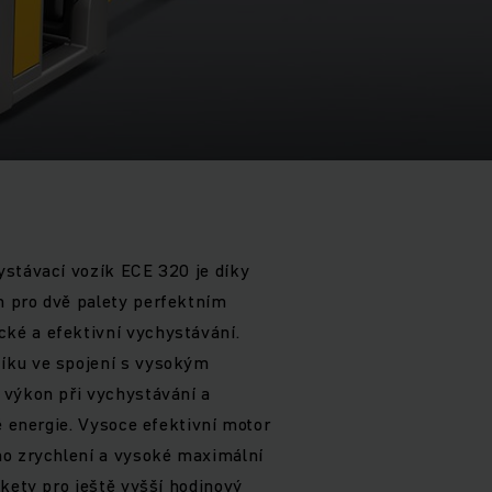
stávací vozík ECE 320 je díky
 pro dvě palety perfektním
é a efektivní vychystávání.
íku ve spojení s vysokým
 výkon při vychystávání a
é energie. Vysoce efektivní motor
ho zrychlení a vysoké maximální
akety pro ještě vyšší hodinový