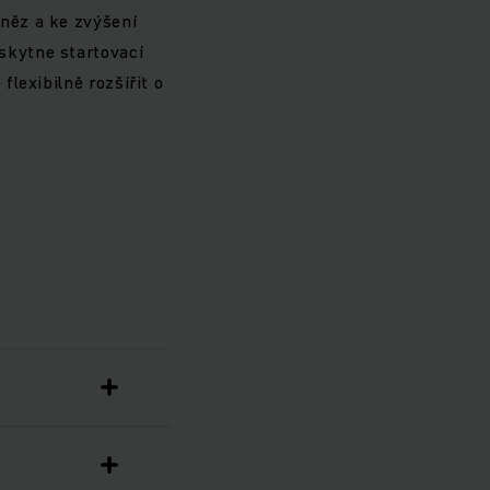
eněz a ke zvýšení
oskytne startovací
 flexibilně rozšířit o