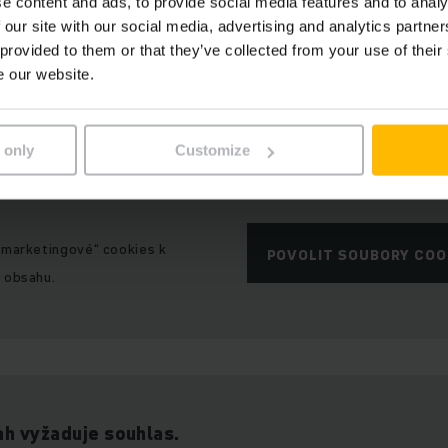
e content and ads, to provide social media features and to analy
obsah není k dispozici v důsledku aktuálních cookies
 our site with our social media, advertising and analytics partn
 provided to them or that they’ve collected from your use of their
e our website.
 only
Customize
„marketingové“ cookies k
POVOLIT SOUBORY COO
 obsahu.
h vyžaduje souhlas.