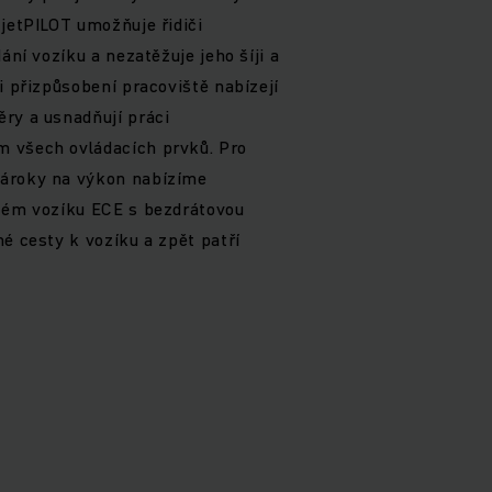
 jetPILOT umožňuje řidiči
ání vozíku a nezatěžuje jeho šíji a
i přizpůsobení pracoviště nabízejí
ry a usnadňují práci
 všech ovládacích prvků. Pro
nároky na výkon nabízíme
stém vozíku ECE s bezdrátovou
é cesty k vozíku a zpět patří