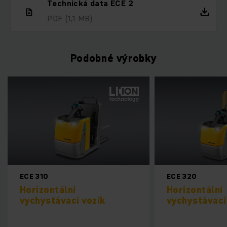
Technická data ECE 2
PDF
(1,1 MB)
Podobné výrobky
ECE 320
EKM 202
Horizontální
Horizontální
vychystávací vozík
vychystávací