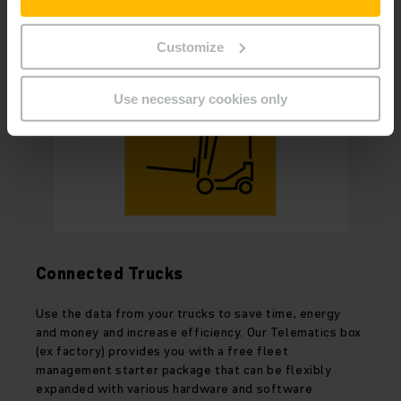
Customize
Use necessary cookies only
Connected Trucks
Use the data from your trucks to save time, energy
and money and increase efficiency. Our Telematics box
(ex factory) provides you with a free fleet
management starter package that can be flexibly
expanded with various hardware and software