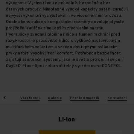
výkonnosti.Vychystávejte pohodlně, bezpečně a bez
časových prodlev. Mimořádně vysoké kapacity baterií zaručují
nejvyšší výkon při vychystávání i ve vícesměnném provozu.
Odolná konstrukce s kompaktními rozměry dovoluje plynulé
projíždění zatáček s nejlepším zrychlením na trhu.
Hydraulicky zvedaná plošina řidiče s tlumením chrání před
rázy.Prostorné pracoviště řidiče s výškově nastavitelným
multifunkčním volantem a snadno dostupnými ovládacími
prvky nabízí vysoký jízdní komfort. Potřebnou bezpečnost
zajišťují asistenční systémy, jako je světlo pro denní svícení
DayLED, Floor-Spot nebo volitelný systém curveCONTROL.
Výhody
Vlastnosti
Galerie
Přehled modelů
Ke stažení
Li-Ion