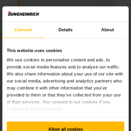
Vložený obsah vyžaduje
souhlas.
Bohužel tento obsah není k dispozici
Consent
Details
About
v důsledku aktuálních cookies
preferencí.
This website uses cookies
Přijměte prosím „marketingové“ cookies k
zobrazení tohoto obsahu.
We use cookies to personalise content and ads, to
provide social media features and to analyse our traffic.
POVOLIT SOUBORY COOKIE
We also share information about your use of our site with
our social media, advertising and analytics partners who
may combine it with other information that you’ve
provided to them or that they’ve collected from your use
of their services. You consent to our cookies if you
continue to use our website.
Allow all cookies