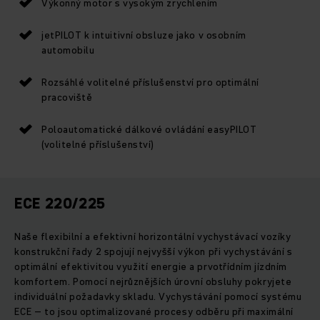
Výkonný motor s vysokým zrychlením
jetPILOT k intuitivní obsluze jako v osobním
automobilu
Rozsáhlé volitelné příslušenství pro optimální
pracoviště
Poloautomatické dálkové ovládání easyPILOT
(volitelné příslušenství)
ECE 220/225
Naše flexibilní a efektivní horizontální vychystávací vozíky
konstrukční řady 2 spojují nejvyšší výkon při vychystávání s
optimální efektivitou využití energie a prvotřídním jízdním
komfortem. Pomocí nejrůznějších úrovní obsluhy pokryjete
individuální požadavky skladu. Vychystávání pomocí systému
ECE – to jsou optimalizované procesy odběru při maximální