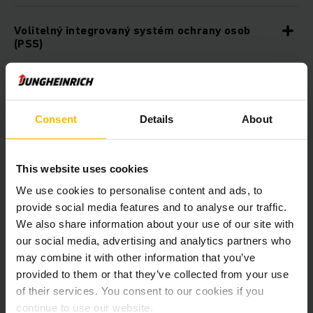
Volitelný integrovaný systém ochrany osob
(PSS)
Volitelná warehouseNAVIGATION pro úzké
uličky
Consent
Details
About
Dále dostupné asistenční systémy
This website uses cookies
We use cookies to personalise content and ads, to
Různé varianty zdvihových zařízení
provide social media features and to analyse our traffic.
We also share information about your use of our site with
our social media, advertising and analytics partners who
Pokročilá ergonomie
may combine it with other information that you’ve
provided to them or that they’ve collected from your use
of their services. You consent to our cookies if you
Rozsáhlý program doplňkového vybavení
continue to use our website.