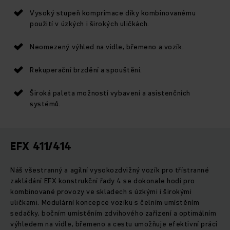
Vysoký stupeň komprimace díky kombinovanému
použití v úzkých i širokých uličkách.
Neomezený výhled na vidle, břemeno a vozík.
Rekuperační brzdění a spouštění.
Široká paleta možností vybavení a asistenčních
systémů.
EFX 411/414
Náš všestranný a agilní vysokozdvižný vozík pro třístranné
zakládání EFX konstrukční řady 4 se dokonale hodí pro
kombinované provozy ve skladech s úzkými i širokými
uličkami. Modulární koncepce vozíku s čelním umístěním
sedačky, bočním umístěním zdvihového zařízení a optimálním
výhledem na vidle, břemeno a cestu umožňuje efektivní práci