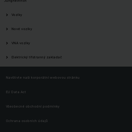
Jungheinrich
Vozíky
Nové vozíky
VNA vozíky
Elektrický třístranný zakladač
Navštivte naši korporátní webovou stránku
EU Data Act
Všeobecné obchodní podmínky
Ochrana osobních údajů