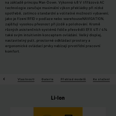
na základě principu Man-Down. Výkonná 48 V třífázová AC
technologie zaručuje maximální výkon překládky při nízké
spotřebě, zatímco standardní a volitelné možnosti vybavení,
jako je řízení RFID v podlaze nebo warehouseNAVIGATION,
zajišťují vysokou přesnost při jízdě a polohování. Kromě
různých asistenčních systémů řidiče přesvědčí EFX 411 / 414
také svým intuitivním konceptem ovládání. Velký displej,
nastavitelný pult, prostorné odkládací prostory a
ergonomické ovládací prvky nabízejí prvotřídní pracovní
komfort.
Výhody
Vlastnosti
Galerie
Přehled modelů
Ke stažení
Li-Ion