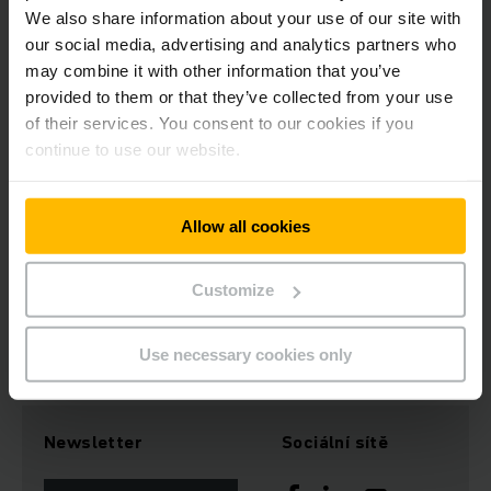
Nový regálový systém se skládá zcela z našich
paletových
We also share information about your use of our site with
regálů
. Klienty zaujala
kvalita
,
bezpečnost
,
univerzálnost
our social media, advertising and analytics partners who
použití
a zkušenosti. Naše paletové regály byly přes 30 let
may combine it with other information that you’ve
prověřovány v mnoha aplikacích. Europalety s přesahem mají
provided to them or that they’ve collected from your use
nosnost 1 000 kilogramů. Jejich statika odpovídá evropským
of their services. You consent to our cookies if you
normám pro paletové regály - EN 15512. Rovněž odpovídají
všem normám EN v ostatních oblastech. Naši specialisté
continue to use our website.
vybudovali sklad MVN s
ocelovými regály
vážícími 600 tun.
S našimi moderními vysokozdvižnými vozíky tvoří dokonale
koordinovaný komplexní systém.
Allow all cookies
Customize
OBRAŤTE SE NA NÁS! RÁDI VÁM PORADÍME.
Use necessary cookies only
Newsletter
Sociální sítě