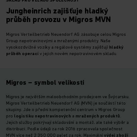
SKLAD PRO VELKOU SPOLEČNOST
Jungheinrich zajišťuje hladký
průběh provozu v Migros MVN
Migros Verteilbetrieb Neuendorf AG zásobuje celou Migros
Group nepotravinovými a mraženými produkty. Naše
vysokozdvižné vozíky a regálové systémy zajišťují
hladký
průběh operací
v jejich novém nepotravinovém skladu.
Migros – symbol velikosti
Migros je největším maloobchodním prodejcem ve Švýcarsku.
Migros Verteilbetrieb Neuendorf AG (MVN) je součástí této
skupiny. Jde o přední kompetenční centrum v Migros Group
pro
logistiku nepotravinových
a
mražených produktů
.
Jejich služby pokrývají skladování a montáž, ale také výběr a
distribuci. Podle údajů za rok 2016 zpracovala společnost
MVN více než 2 350 000 palet za rok. Maximální
výdej zboží