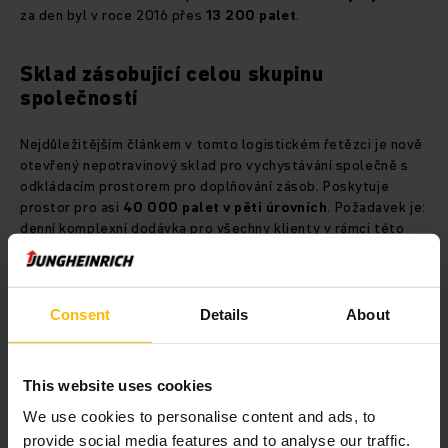
za den byl v roce 2016 přes
13 200 palet
.
Sklad zásobující celou skupinu
společností
Nejdůležitějším článkem v tomto logistickém řetězci je nově
otevřený nepotravinový sklad pro vychystávání společně s
odkládacím prostorem pro doplňování zásob. Poskytuje
prostor pro asi
40 000 palet v pěti úrovních
. Požadavek je:
denní komplexní dodávka pro všechny klienty v rámci této
skupiny společností. Společnost Migros MVN tedy hledala
poskytovatele, který by nabídl
komplexní řešení
, a rozhodla
se pro nás. Objednala si celé portfolio
vysokozdvižných
vozíků
a
regálových systémů
včetně konzultace, plánování
Consent
Details
About
a montáže ve skladu. Zároveň si objednala služby navazující
na prodej, tedy
servis
a
údržbu
.
This website uses cookies
Klíč k průchodnosti
We use cookies to personalise content and ads, to
provide social media features and to analyse our traffic.