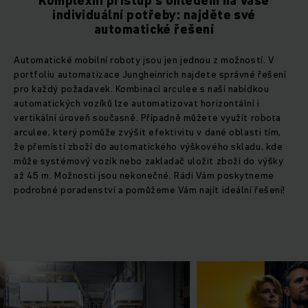
Komplexní přístup s ohledem na Vaše
individuální potřeby: najděte své
automatické řešení
Automatické mobilní roboty jsou jen jednou z možností. V
portfoliu automatizace Jungheinrich najdete správné řešení
pro každý požadavek. Kombinací arculee s naší nabídkou
automatických vozíků lze automatizovat horizontální i
vertikální úroveň současně. Případně můžete využít robota
arculee, který pomůže zvýšit efektivitu v dané oblasti tím,
že přemístí zboží do automatického výškového skladu, kde
může systémový vozík nebo zakladač uložit zboží do výšky
až 45 m. Možnosti jsou nekonečné. Rádi Vám poskytneme
podrobné poradenství a pomůžeme Vám najít ideální řešení!