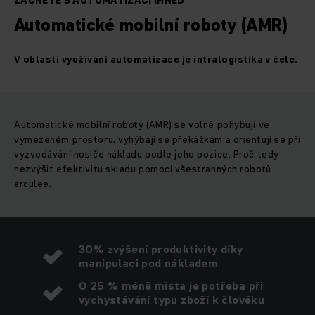
ZAČNĚTE S AUTOMATIZACÍ IHNED
Automatické mobilní roboty (AMR)
V oblasti využívání automatizace je intralogistika v čele.
Automatické mobilní roboty (AMR) se volně pohybují ve
vymezeném prostoru, vyhýbají se překážkám a orientují se při
vyzvedávání nosiče nákladu podle jeho pozice. Proč tedy
nezvýšit efektivitu skladu pomocí všestranných robotů
arculee.
30% zvýšení produktivity díky
manipulaci pod nákladem
O 25 % méně místa je potřeba při
vychystávání typu zboží k člověku