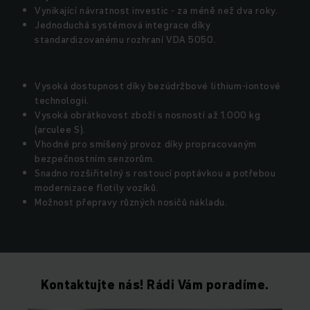
Vynikající návratnost investic - za méně než dva roky.
Jednoduchá systémová integrace díky
standardizovanému rozhraní VDA 5050.
Vysoká dostupnost díky bezúdržbové lithium-iontové
technologii.
Vysoká obrátkovost zboží s nosností až 1.000 kg
(arculee S).
Vhodné pro smíšený provoz díky propracovaným
bezpečnostním senzorům.
Snadno rozšiřitelný s rostoucí poptávkou a potřebou
modernizace flotily vozíků.
Možnost přepravy různých nosičů nákladu.
Kontaktujte nás! Rádi Vám poradíme.