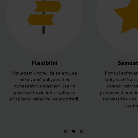
xibilní
Samostatný
mu, že se arculee
Pomocí softwaru pro správu
ě pohybovat ve
flotily vozíků arculus FLEET lze
blastech, lze ho
pomocí rozhraní VDA 5050
ibilně a rychle se
provozovat mobilní roboty AMR a
ícímu se prostředí.
automatické vozíky od různých
výrobců.