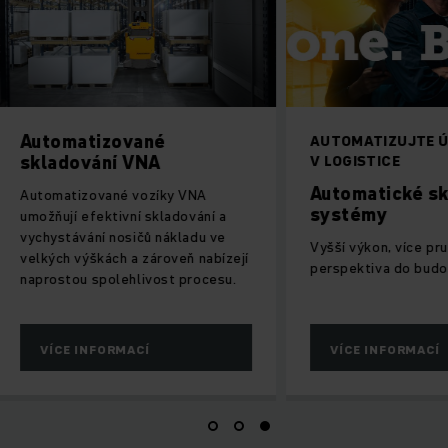
ované
AUTOMATIZUJTE ÚSPĚCH
 VNA
V LOGISTICE
Automatické skladové
é vozíky VNA
systémy
vní skladování a
sičů nákladu ve
Vyšší výkon, více pružnosti, lepší
 a zároveň nabízejí
perspektiva do budoucna.
ehlivost procesu.
MACÍ
VÍCE INFORMACÍ