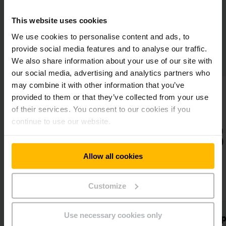
This website uses cookies
We use cookies to personalise content and ads, to
provide social media features and to analyse our traffic.
Nemůže to být jednodušší
We also share information about your use of our site with
our social media, advertising and analytics partners who
may combine it with other information that you’ve
provided to them or that they’ve collected from your use
of their services. You consent to our cookies if you
2.
3.
continue to use our website.
Allow all cookies
Customize
Use necessary cookies only
ace a uvedení
Servis & podpora