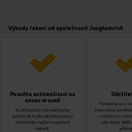
Výhody řešení od společnosti Jungheinrich
Udržitelnost
Bezpeč
Pandemie je v současné době
Díky dobře navrž
hnací silou automatizace, zejména
a dokonalým služ
v odvětví e-commerce. A právě
celou dobu život
zde může AMR otevřít nové
zaručujeme spolehl
přístupy.