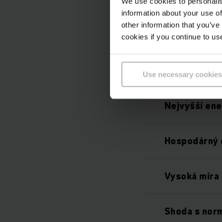
We use cookies to personalis
information about your use of
other information that you’ve
cookies if you continue to us
Lepší využit
Use necessary cookies
Nejvyšší ene
Hospodárný 
Vysoká míra
Shoda s nor