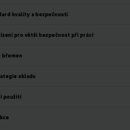
ard kvality a bezpečnosti
ízení pro větší bezpečnost při práci
e břemen
rategie skladu
i použití
nkce