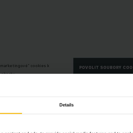
„marketingové“ cookies k
POVOLIT SOUBORY COO
 obsahu.
Details