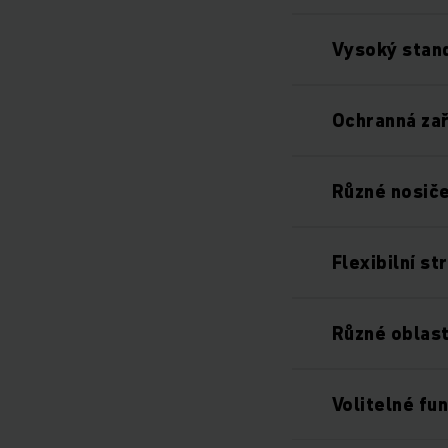
Vysoký stand
Ochranná zař
Různé nosič
Flexibilní st
Různé oblast
Volitelné fu