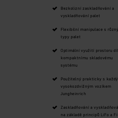
Bezkolizní zaskladňování a
vyskladňování palet
Flexibilní manipulace s různ
typy palet
Optimální využití prostoru dí
kompaktnímu skladovému
systému
Použitelný prakticky s každ
vysokozdvižným vozíkem
Jungheinrich
Zaskladňování a vyskladňová
na základě principů LiFo a F