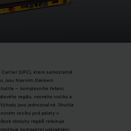
t Carrier (UPC), které samostatně
lu, jsou hlavním článkem
huttle – komplexního řešení,
álového regálu, nosného vozíku a
 Výhody jsou jednoznačné: Shuttle
 nosném vozíku pod palety v
působ obsluhy regálů redukuje
umožňuje kompaktní uskladnění