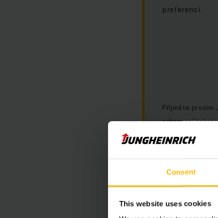
preferencí.
Přijměte prosím 
zobrazení tohoto
Consent
This website uses cookies