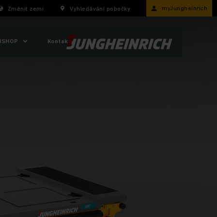
myJungheinrich
Změnit zemi
Vyhledávání pobočky
ISHOP
Kontakty