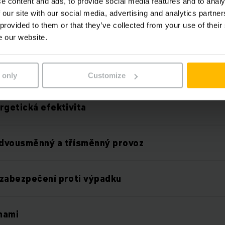
e content and ads, to provide social media features and to analy
 our site with our social media, advertising and analytics partn
Vlastnosti
 provided to them or that they’ve collected from your use of their
e our website.
í prostoru
 only
Customize
rgetická efektivita
dvousměnný a třísměnný provoz
 zabezpečení proti výpadku
mami