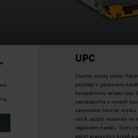
UPC
Shuttle vozíky Under Palle
pojíždějí v paletovém kaná
 mm
kompaktního skladu typu S
0 kg
sestávajícího z modulů kan
samotného Shuttle vozíku.
vozík zajíždí nezávisle na
regálovém kanálu. Tento z
počet pracovních kroků a 