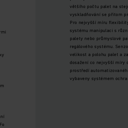
většího počtu palet na stej
vyskladňování se přitom p
Pro nejvyšší míru flexibili
systému manipulaci s různ
ými
palety nebo průmyslové pal
regálového systému. Senzo
velikost a polohu palet a za
ky
dosažení co nejvyšší míry 
prostředí automatizovanéh
vybaveny systémem ochrany
ým
ní
iFo