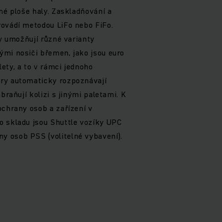
né ploše haly. Zaskladňování a
rovádí metodou LiFo nebo FiFo.
ty umožňují různé varianty
ými nosiči břemen, jako jsou euro
ety, a to v rámci jednoho
ry automaticky rozpoznávají
braňují kolizi s jinými paletami. K
ochrany osob a zařízení v
o skladu jsou Shuttle vozíky UPC
 osob PSS (volitelné vybavení).