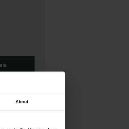
KIE
About