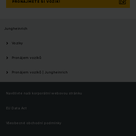
PRONAJMĚTE SI VOZÍK!
Jungheinrich
Vozíky
Pronájem vozíků
Pronájem vozíků | Jungheinrich
Navštivte naši korporátní webovou stránku
EU Data Act
Všeobecné obchodní podmínky