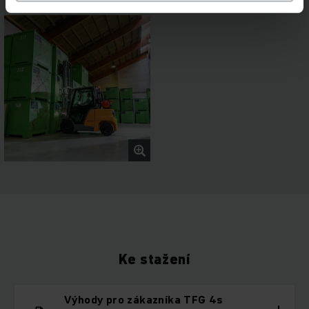
Ke stažení
Výhody pro zákazníka TFG 4s