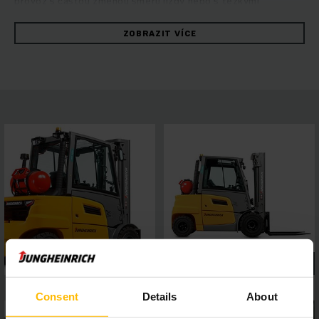
provoz s častou změnou směru jízdy nebo s těžkými
přídavnými zařízeními či o práci na rampách. Robustní vozíky
přesvědčí rychlým manévrováním a maximální energetickou
ZOBRAZIT VÍCE
efektivitou. Za vším je hydrostatická koncepce pohonu
kombinující vysoký výkon při pojezdu a zdvihu s vynikajícími
jízdními vlastnostmi. Profitujte z trvale vysokého výkonu při
překládce, snadné údržby a prvotřídního jízdního komfortu.
Displej 4" s možností volby mezi pěti programy pojezdu a
snadno připojitelné asistenční systémy umožňují flexibilní
přizpůsobení vozíku konkrétním podmínkám. Panoramatická
střecha navíc zajišťuje perfektní výhled. Tím je zaručena
bezpečná a precizní práce za každé situace.
Consent
Details
About