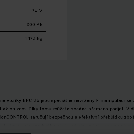
24 V
300 Ah
1 170 kg
ižné vozíky ERC 2b jsou speciálně navrženy k manipulaci s
t až na zem. Díky tomu můžete snadno břemeno podjet. Vidl
onCONTROL zaručují bezpečnou a efektivní překládku zbož
OL slouží jako předvolba výšky zdvihu. Silný a mimořádně
ateriálu do výšky až 6 metrů. Čtyřkolová koncepce a asiste