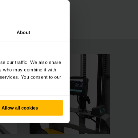
jí vyšší bezpečnost a efektivitu
About
se our traffic. We also share
ers who may combine it with
 services. You consent to our
Allow all cookies