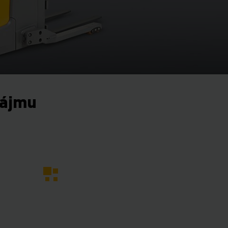
nájmu