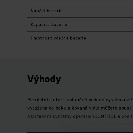
Napětí baterie
Kapacita baterie
Hmotnost včetně baterie
Výhody
Flexibilní a efektivní ručně vedené vysokozdv
vytažena do boku a kované vidle můžete spusti
Asistenční systémy operationCONTROL a positi
překročení zbytkové nosnosti a positionCONTR
zvedání a spouštění šetrné k přepravovanému m