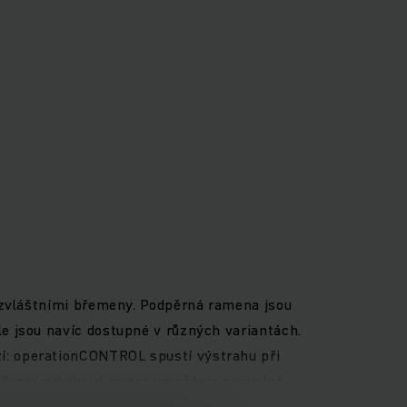
e zvláštními břemeny. Podpěrná ramena jsou
e jsou navíc dostupné v různých variantách.
í: operationCONTROL spustí výstrahu při
 přesný zdvihový motor umožňuje pozvolné
nční systémy (volitelně) jako je systém