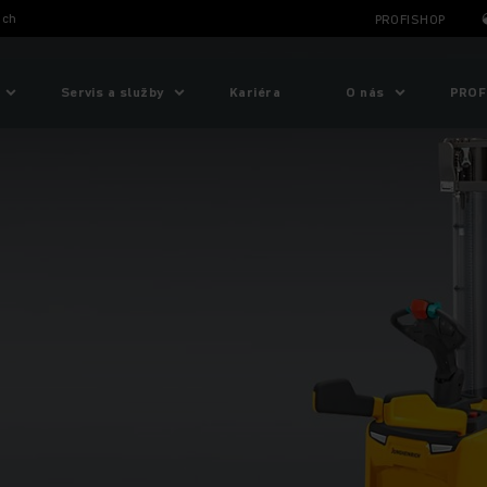
ich
PROFISHOP
Servis a služby
Kariéra
O nás
PROF