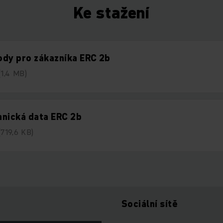
Ke stažení
dy pro zákazníka ERC 2b
(1,4 MB)
nická data ERC 2b
(719,6 KB)
Sociální sítě