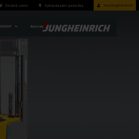
myJungheinrich
Změnit zemi
Vyhledávání pobočky
ISHOP
Kontakty