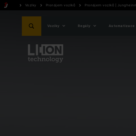
Vozíky
Pronájem vozíků
Pronájem vozíků | Jungheinr
Vozíky
Regály
Automatizace