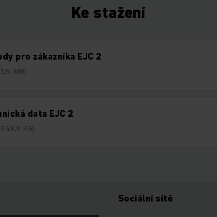
Ke stažení
dy pro zákazníka EJC 2
(1,5 MB)
nická data EJC 2
(948,9 KB)
Sociální sítě