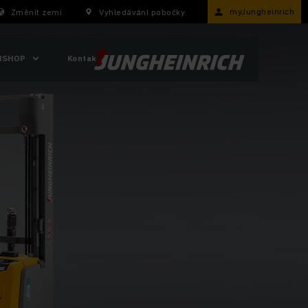
myJungheinrich
Změnit zemi
Vyhledávání pobočky
ISHOP
Kontakty