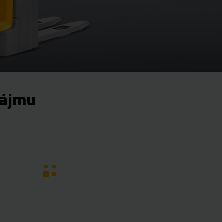
nájmu