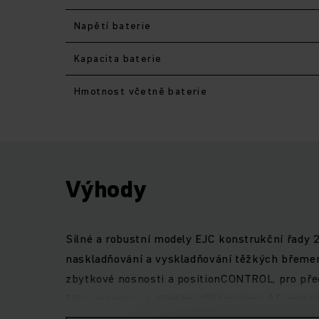
Napětí baterie
Kapacita baterie
Hmotnost včetně baterie
Výhody
Silné a robustní modely EJC konstrukční řady 
naskladňování a vyskladňování těžkých břemen
zbytkové nosnosti a positionCONTROL, pro před
řídicí jednotky a silnému třífázovému AC moto
přesvědčí i motor zdvihu - ten je zároveň velmi