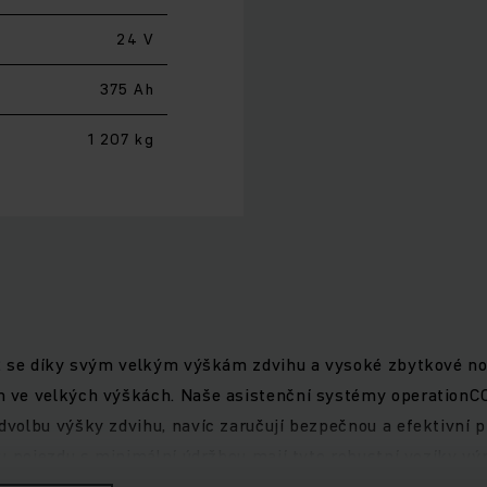
24 V
375 Ah
1 207 kg
2 se díky svým velkým výškám zdvihu a vysoké zbytkové nos
 ve velkých výškách. Naše asistenční systémy operationCO
volbu výšky zdvihu, navíc zaručují bezpečnou a efektivní p
ru pojezdu s minimální údržbou mají tyto robustní vozíky 
 tichý a dovoluje mimořádně citlivé a přesné stohování.