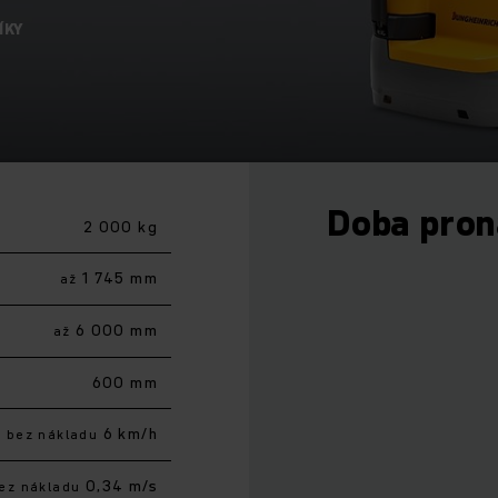
ÍKY
Doba pro
2 000 kg
1 745 mm
až
6 000 mm
až
600 mm
6 km/h
bez nákladu
0,34 m/s
ez nákladu