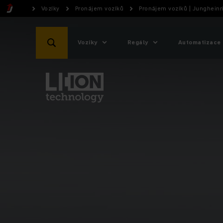
Vozíky
Pronájem vozíků
Pronájem vozíků | Jungheinr
Vozíky
Regály
Automatizace