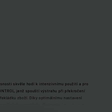
nosti skvěle hodí k intenzivnímu použití a pro
NTROL, jenž spouští výstrahu při překročení
řekládku zboží. Díky optimálnímu nastavení
výrazně nízkou spotřebu. Svým silným výkonem