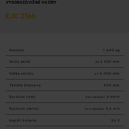
VYSOKOZDVIŽNÉ VOZÍKY
EJC 216b
Nosnost
1 600 kg
Volný zdvih
2 030 mm
až
Výška zdvihu
6 000 mm
až
Těžiště břemena
600 mm
Rychlost jízdy
6 km/h
bez nákladu
Rychlost zdvihu
0,3 m/s
bez nákladu
Napětí baterie
24 V