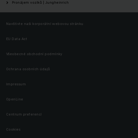
Pronájem vozíků | Jungheinrich
Navštivte naši korporátní webovou stránku
EU Data Act
Všeobecné obchodní podmínky
Ochrana osobních údajů
Impressum
OpenLine
Centrum preferencí
Cookies