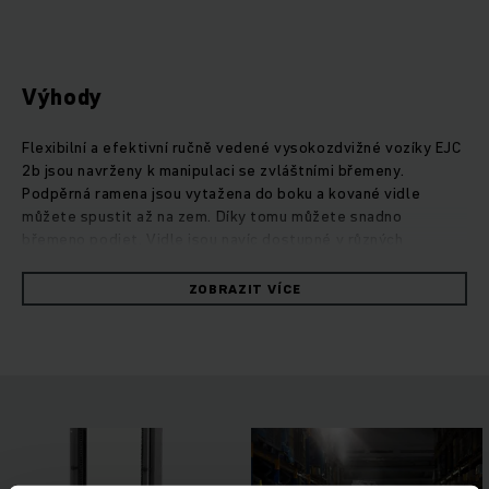
Výhody
Flexibilní a efektivní ručně vedené vysokozdvižné vozíky EJC
2b jsou navrženy k manipulaci se zvláštními břemeny.
Podpěrná ramena jsou vytažena do boku a kované vidle
můžete spustit až na zem. Díky tomu můžete snadno
břemeno podjet. Vidle jsou navíc dostupné v různých
variantách. Asistenční systémy operationCONTROL a
positionCONTROL zaručují bezpečnou a efektivní překládku
ZOBRAZIT VÍCE
zboží: operationCONTROL spustí výstrahu při překročení
zbytkové nosnosti a positionCONTROL slouží jako předvolba
výšky zdvihu. Ručně vedené vysokozdvižné vozíky jsou
vybaveny silnými třífázovými motory, které svým
mimořádným zrychlením přispívají k efektivitě ve skladu.
Silným výkonem přesvědčí také zdvihový motor, který je
současně velmi tichý a dovoluje – v kombinaci s
optimalizovanou hydraulikou – mimořádně přesné a hladké