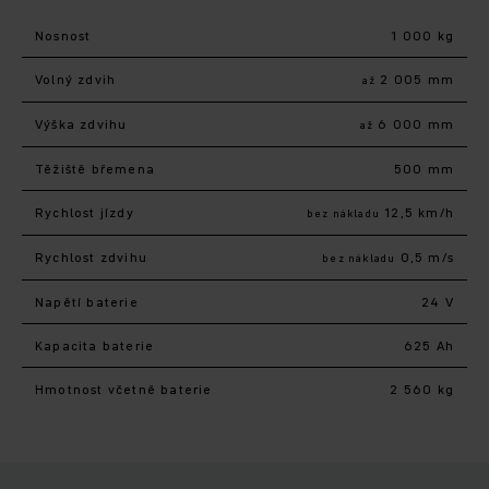
Nosnost
1 000 kg
Volný zdvih
2 005 mm
až
Výška zdvihu
6 000 mm
až
Těžiště břemena
500 mm
Rychlost jízdy
12,5 km/h
bez nákladu
Rychlost zdvihu
0,5 m/s
bez nákladu
Napětí baterie
24 V
Kapacita baterie
625 Ah
Hmotnost včetně baterie
2 560 kg