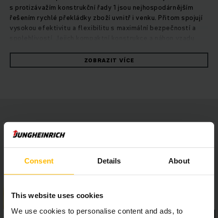
s protizávažím konstrukční řady 1 jsou nejhospodárnějším
řešením rychlé překládky zboží uvnitř i venku. Přitom spojují
vysokou efektivitu a flexibilitu s maximální bezpečností a
spolehlivostí. Jejich kompaktní konstrukce a náhon vzadu
s 1 motorem umožňují otočit se o 180° na místě čímž vozík
dosahuje nejvyšší obratnosti. Tím je možné dosáhnout
ZOBRAZIT VÍCE
rychlého a přesného manévrování pro nejlepší výkon i
v zúžených prostorách, především při nakládce a vykládce
nákladních automobilů. Naše osvědčené olověné akumulátory
s přímým přístupem navíc zaručují dosažení vysokého výkonu
a výdrže.Přitom zajišťují zdvihové motory a motory pojezdu
provedené třífázovou technologií bez nutné údržby a
ergonomický kokpit s výhledem všemi směry bezpečné
jízdné vlastnosti a optimální pracovní podmínky. Individuální
možnosti přizpůsobení pro řidiče tvoří základ vysoce
efektivní a současně ergonomické práce v libovolném
Consent
Details
About
prostředí skladu.
This website uses cookies
We use cookies to personalise content and ads, to