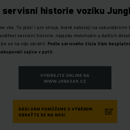
 servisní historie vozíku Jung
e vše. To platí i pro stroje, které nabízejí na sekundárním t
věření servisní historie, nájezdu motohodin a dalších detai
jte se na nás obrátit.
Podle sériového čísla Vám bezplat
kupovali zajíce v pytli.
VYBÍREJTE ONLINE NA
WWW.JHBAZAR.CZ
RÁDI VÁM POMŮŽEME S VÝBĚREM.
OBRAŤTE SE NA NÁS!