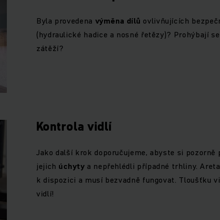
Byla provedena
výměna dílů
ovlivňujících bezpeč
(hydraulické hadice a nosné řetězy)? Prohýbají se
zátěží?
Kontrola vidlí
Jako další krok doporučujeme, abyste si pozorně 
jejich
úchyty
a nepřehlédli případné trhliny. Aret
k dispozici a musí bezvadně fungovat. Tloušťku v
vidlí!