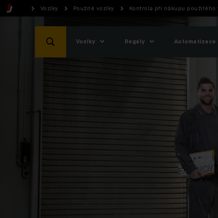
Vozíky
Použité vozíky
Kontrola při nákupu použitého
Vozíky
Regály
Automatizace