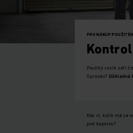
PRO NÁKUP POUŽITÉH
Kontro
Použitý vozík září č
Opravdu?
Důkladná 
Kdo ví, kolik má za s
pod kapotou?