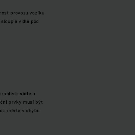
nost provozu vozíku
 sloup a vidle pod
prohlédli
vidle
a
ační prvky musí být
idlí měřte v ohybu