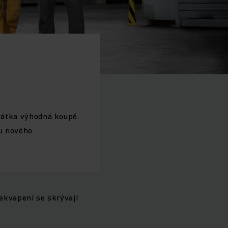
krátka výhodná koupě.
 u nového.
řekvapení se skrývají