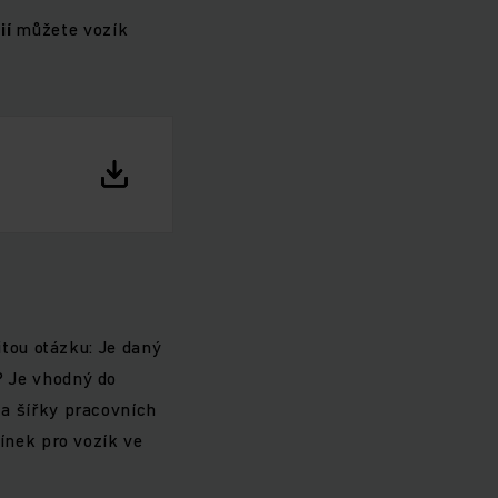
rií
můžete vozík
itou otázku: Je daný
? Je vhodný do
a šířky pracovních
ínek pro vozík ve