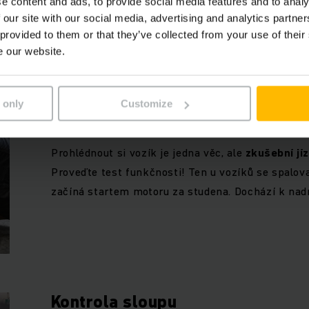
e content and ads, to provide social media features and to analy
protokol
o úspěšném provedení kontroly bezpečn
 our site with our social media, advertising and analytics partn
lokálních předpisů, který dokazuje, že vozík splň
 provided to them or that they’ve collected from your use of their
e our website.
 only
Customize
Kontrola motoru
Prohlédnout si vozík je jedna věc, ale
zkušební jí
Proveďte test funkčnosti! Ten u vozíků se spalo
začíná startem motoru za studena. Dochází k na
Kontrola sloupu