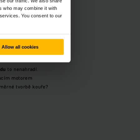
se our traffic. We also share
osti podle
ers who may combine it with
uje pravidla
BOZP
?
 services. You consent to our
Allow all cookies
zdu
to nenahradí.
vacím motorem
dměrné tvorbě kouře?