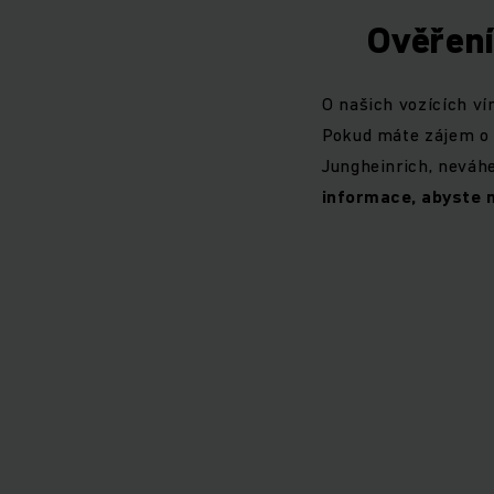
Ověření
O našich vozících vím
Pokud máte zájem o o
Jungheinrich, neváhe
informace, abyste ne