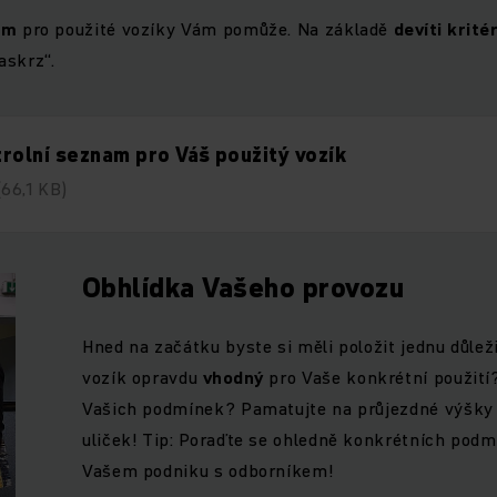
am
pro použité vozíky Vám pomůže. Na základě
devíti krité
askrz“.
rolní seznam pro Váš použitý vozík
(66,1 KB)
Obhlídka Vašeho provozu
Hned na začátku byste si měli položit jednu důlež
vozík opravdu
vhodný
pro Vaše konkrétní použití
Vašich podmínek? Pamatujte na průjezdné výšky 
uliček! Tip: Poraďte se ohledně konkrétních podm
Vašem podniku s odborníkem!