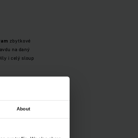
ram
zbytkové
ravdu na daný
ly i celý sloup
vy
About
tražné štítky musí
ispozici aktuální