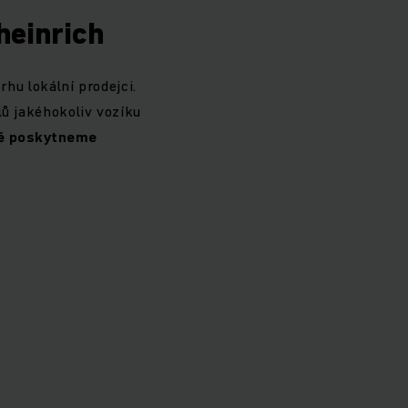
heinrich
rhu lokální prodejci.
lů jakéhokoliv vozíku
ně poskytneme