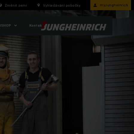
myJungheinrich
Změnit zemi
Vyhledávání pobočky
ISHOP
Kontakty