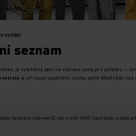
O VOZÍKU
lní seznam
istotou, je vyleštěný jako na výstavu, cena je v pořádku – z
kontrola
je při koupi použitého vozíku ještě důležitější než
ebou najetých kilometrů, jak s ním řidiči zacházeli a jaká p