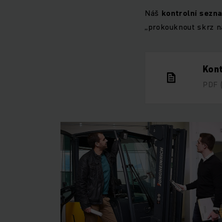
Náš
kontrolní sezn
„prokouknout skrz n
Kont
PDF