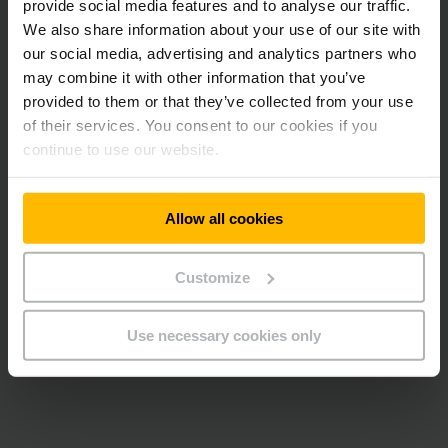
provide social media features and to analyse our traffic.
Vložený obsah vyžaduje souhlas.
We also share information about your use of our site with
Bohužel tento obsah není k dispozici v
our social media, advertising and analytics partners who
důsledku aktuálních cookies preferencí.
may combine it with other information that you’ve
provided to them or that they’ve collected from your use
Přijměte prosím „marketingové“ cookies k
of their services. You consent to our cookies if you
zobrazení tohoto obsahu.
continue to use our website.
POVOLIT SOUBORY COOKIE
Allow all cookies
Customize
Use necessary cookies only