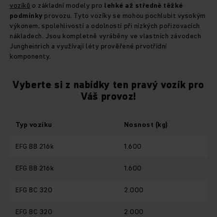
vozíků
o základní modely pro
lehké až středně těžké
podmínky
provozu. Tyto vozíky se mohou pochlubit vysokým
výkonem, spolehlivostí a odolností při nízkých pořizovacích
nákladech. Jsou kompletně vyráběny ve vlastních závodech
Jungheinrich a využívají léty prověřené prvotřídní
komponenty.
Vyberte si z nabídky ten pravý vozík pro
Váš provoz!
Typ vozíku
Nosnost (kg)
EFG BB 216k
1.600
EFG BB 216k
1.600
EFG BC 320
2.000
EFG BC 320
2.000