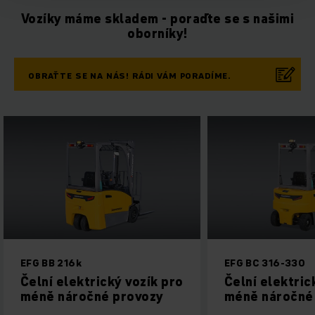
Vozíky máme skladem - poraďte se s našimi
oborníky!
OBRAŤTE SE NA NÁS! RÁDI VÁM PORADÍME.
k
EFG BC 316-330
ktrický vozík pro
Čelní elektrický vozík pro
očné provozy
méně náročné provozy