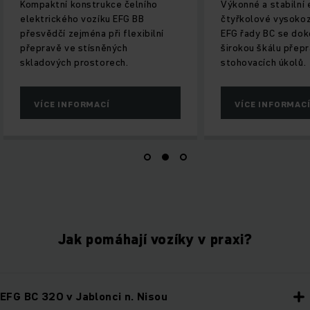
onstrukce čelního
Výkonné a stabilní elektrické
o vozíku EFG BB
čtyřkolové vysokozdvižné vozíky
jména při flexibilní
EFG řady BC se dokonale hodí pro
 stísněných
širokou škálu přepravních a
prostorech.
stohovacích úkolů.
FORMACÍ
VÍCE INFORMACÍ
Jak pomáhají vozíky v praxi?
EFG BC 320 v Jablonci n. Nisou