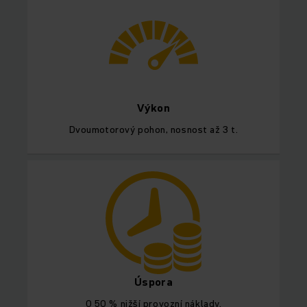
Výkon
Dvoumotorový pohon, nosnost až 3 t.
Úspora
O 50 % nižší provozní náklady.