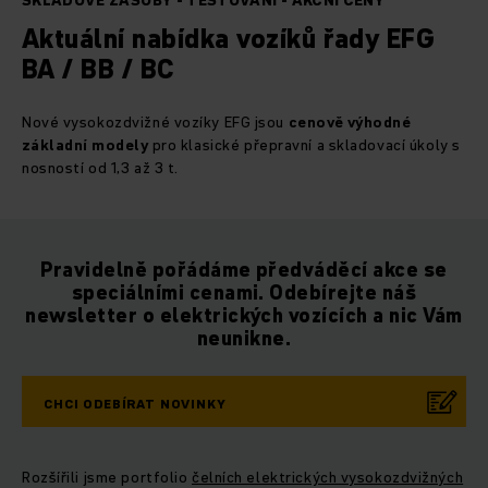
SKLADOVÉ ZÁSOBY - TESTOVÁNÍ - AKČNÍ CENY
Aktuální nabídka vozíků řady EFG
BA / BB / BC
Nové vysokozdvižné vozíky EFG jsou
cenově výhodné
základní modely
pro klasické přepravní a skladovací úkoly s
nosností od 1,3 až 3 t.
Pravidelně pořádáme předváděcí akce se
speciálními cenami. Odebírejte náš
newsletter o elektrických vozících a nic Vám
neunikne.
CHCI ODEBÍRAT NOVINKY
Rozšířili jsme portfolio
čelních elektrických vysokozdvižných