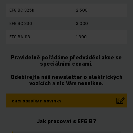
EFG BC 325k
2.500
EFG BC 330
3.000
EFG BA 113
1.300
Pravidelně pořádáme předváděcí akce se
speciálními cenami.
Odebírejte náš newsletter o elektrických
vozících a nic Vám neunikne.
CHCI ODEBÍRAT NOVINKY
Jak pracovat s EFG B?