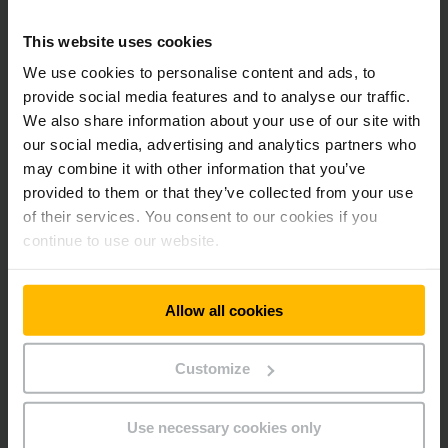
hodinu ve třech časových pásmech (Amerika, střední Evropa a
Asie).
This website uses cookies
We use cookies to personalise content and ads, to
2
Kancelářské prostory o rozloze 3 800 m
v centru
provide social media features and to analyse our traffic.
náhradních dílů jsou zřízeny jako open-space. "Výraznou
We also share information about your use of our site with
výhodou tohoto prostorového konceptu jsou transparentní a
our social media, advertising and analytics partners who
přímé komunikační cesty mezi zaměstnanci. Příchozí
objednávky jsou vyřizovány efektivněji, takže naši zákazníci
may combine it with other information that you’ve
dostanou objednané náhradní díly rychleji," říká Stefan Brehm,
provided to them or that they’ve collected from your use
manažer společnosti Jungheinrich Service & Parts AG & Co.
of their services. You consent to our cookies if you
KG.
continue to use our website.
Centrum náhradních dílů
Allow all cookies
Jungheinrich Kaltenkirchen
PDF
(377,9 KB)
Customize
Use necessary cookies only
Vložený obsah vyžaduje souhlas.