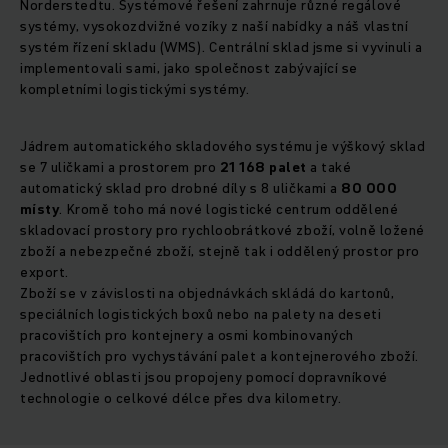
Norderstedtu. Systémové řešení zahrnuje různé regálové
systémy, vysokozdvižné vozíky z naší nabídky a náš vlastní
systém řízení skladu (WMS). Centrální sklad jsme si vyvinuli a
implementovali sami, jako společnost zabývající se
kompletními logistickými systémy.
Jádrem automatického skladového systému je výškový sklad
se 7 uličkami a prostorem pro
21 168 palet
a také
automatický sklad pro drobné díly s 8 uličkami a
80 000
místy
. Kromě toho má nové logistické centrum oddělené
skladovací prostory pro rychloobrátkové zboží, volně ložené
zboží a nebezpečné zboží, stejně tak i oddělený prostor pro
export.
Zboží se v závislosti na objednávkách skládá do kartonů,
speciálních logistických boxů nebo na palety na deseti
pracovištích pro kontejnery a osmi kombinovaných
pracovištích pro vychystávání palet a kontejnerového zboží.
Jednotlivé oblasti jsou propojeny pomocí dopravníkové
technologie o celkové délce přes dva kilometry.