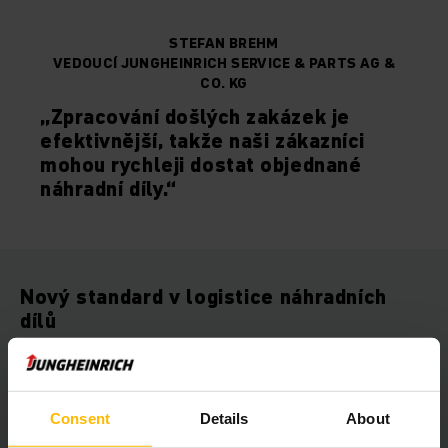
STEFAN BREHM
VEDOUCÍ JUNGHEINRICH SERVICE & PARTS AG &
CO. KG
„Zpracování došlých zakázek je
efektivnější, takže naši zákazníci
mohou rychleji dostat objednané
náhradní díly.“
Nový standard v logistice náhradních
dílů
Došlo ke
z
výšení produktivity
skladové logistiky díky
centrálnímu skladu náhradních dílů o více než
50 procent
.
Denně
expedujeme
více než 11 000 dílů
po celém světě.
Consent
Details
About
Díky řešení na míru lze expedovat až 1 000 náhradních dílů za