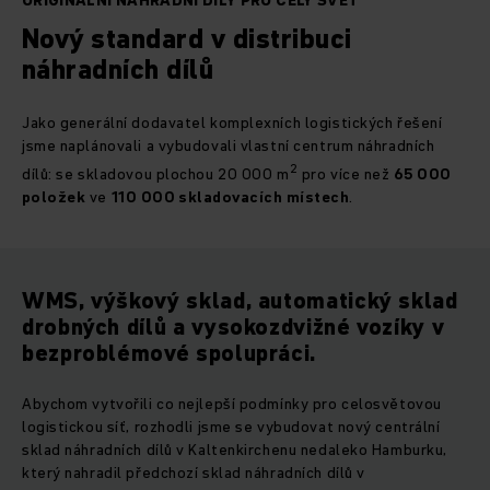
ORIGINÁLNÍ NÁHRADNÍ DÍLY PRO CELÝ SVĚT
Nový standard v distribuci
náhradních dílů
Jako generální dodavatel komplexních logistických řešení
jsme naplánovali a vybudovali vlastní centrum náhradních
2
dílů: se skladovou plochou 20 000 m
pro více než
65 000
položek
ve
110 000 skladovacích místech
.
WMS, výškový sklad, automatický sklad
drobných dílů a vysokozdvižné vozíky v
bezproblémové spolupráci.
Abychom vytvořili co nejlepší podmínky pro celosvětovou
logistickou síť, rozhodli jsme se vybudovat nový centrální
sklad náhradních dílů v Kaltenkirchenu nedaleko Hamburku,
který nahradil předchozí sklad náhradních dílů v