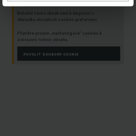
Bohužel tento obsah není k dispozici v
důsledku aktuálních cookies preferencí.
Přijměte prosím „marketingové“ cookies k
zobrazení tohoto obsahu.
POVOLIT SOUBORY COOKIE