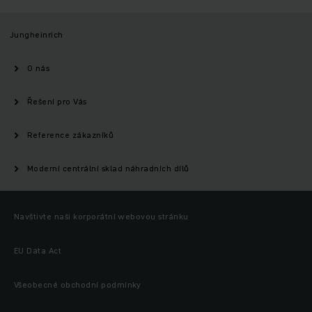
Jungheinrich
O nás
Řešení pro Vás
Reference zákazníků
Moderní centrální sklad náhradních dílů
Navštivte naši korporátní webovou stránku
EU Data Act
Všeobecné obchodní podmínky