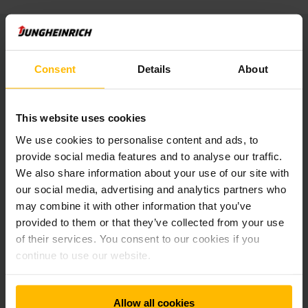
Efektivnější skladování díky UPC
Consent
Details
About
Struktura skladu ECS se primárně skládá z průjezdných
regálů. Nicméně nové komplexní řešení, obsahující kanálové
regály, základní vozíky a vozíky shuttle má několik výhod.
This website uses cookies
Kromě jiného umožňuje vysokou hustotu skladování a
poloautomatické skladování palet, čímž je výrazně nákladově
We use cookies to personalise content and ads, to
efektivnější. Základem pro vícevrstvý skladovací systém je
provide social media features and to analyse our traffic.
UPC. Jízda pod palety prostřednictvím standardních vozíků
We also share information about your use of our site with
zajišťuje, že je možné udržet plnění a vyzvedávání položek v
our social media, advertising and analytics partners who
souladu s principem FIFO. Plnění kanálů v dávkách znamená,
may combine it with other information that you’ve
že UPC poskytuje optimální výkon. Aby se předešlo
provided to them or that they’ve collected from your use
prostojům, může obsluha během přístupu ovládat UPC,
protože ovládací terminál je umístěn v držáku na
of their services. You consent to our cookies if you
vysokozdvižném vozíku v dosahu obsluhy. Společnost tak
continue to use our website.
dosahuje výrazně větší efektivity během nakládek.
Allow all cookies
Flexibilní a bezpečný