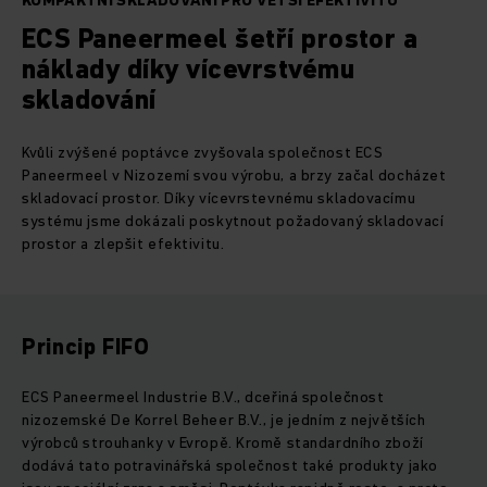
KOMPAKTNÍ SKLADOVÁNÍ PRO VĚTŠÍ EFEKTIVITU
ECS Paneermeel šetří prostor a
náklady díky vícevrstvému
skladování
Kvůli zvýšené poptávce zvyšovala společnost ECS
Paneermeel v Nizozemí svou výrobu, a brzy začal docházet
skladovací prostor. Díky vícevrstevnému skladovacímu
systému jsme dokázali poskytnout požadovaný skladovací
prostor a zlepšit efektivitu.
Princip FIFO
ECS Paneermeel Industrie B.V., dceřiná společnost
nizozemské De Korrel Beheer B.V., je jedním z největších
výrobců strouhanky v Evropě. Kromě standardního zboží
dodává tato potravinářská společnost také produkty jako