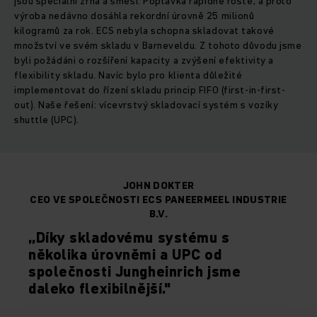
jsou speciální zrna a směsi. Poptávka rapidně roste, a proto
výroba nedávno dosáhla rekordní úrovně 25 milionů
kilogramů za rok. ECS nebyla schopna skladovat takové
množství ve svém skladu v Barneveldu. Z tohoto důvodu jsme
byli požádáni o rozšíření kapacity a zvýšení efektivity a
flexibility skladu. Navíc bylo pro klienta důležité
implementovat do řízení skladu princip FIFO (first-in-first-
out). Naše řešení: vícevrstvý skladovací systém s vozíky
shuttle (UPC).
JOHN DOKTER
CEO VE SPOLEČNOSTI ECS PANEERMEEL INDUSTRIE
B.V.
„Díky skladovému systému s
několika úrovněmi a UPC od
společnosti Jungheinrich jsme
daleko flexibilnější."