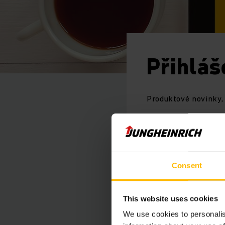
Přihláš
Produktové novinky,
Vážená paní / Vážen
Consent
děkujeme za Váš záj
This website uses cookies
Vždy mate možnost o
We use cookies to personalis