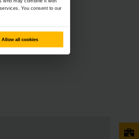
ers who may combine it with
kazu na “Centrum
 services. You consent to our
rana osobních údajů
Allow all cookies