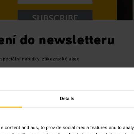
ení do newsletteru
 speciální nabídky, zákaznické akce
ý pane,
Details
em o náš newsletter.
debrat Vaší adresu ze seznamu příjemců newsletter. Můžet
e content and ads, to provide social media features and to analy