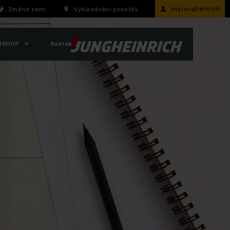
myJungheinrich
Změnit zemi
Vyhledávání pobočky
ISHOP
Kontakty