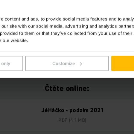
ungheinrich ve skladu společnosti
Alza.cz
.
kým strongmanem Jiřím Tkadlčíkem.
e content and ads, to provide social media features and to analy
erství mezi společností
TQM
a Jungheinrich.
 our site with our social media, advertising and analytics partn
ipulace jablek ve společnosti
Bohemia Apple
.
 provided to them or that they’ve collected from your use of their
e our website.
is a distribuce náhradních dílů Jungheinrich.
diem logistiky na vysokých školách.
 only
Customize
Čtěte online:
JéHáčko - podzim 2021
PDF
(4,1 MB)