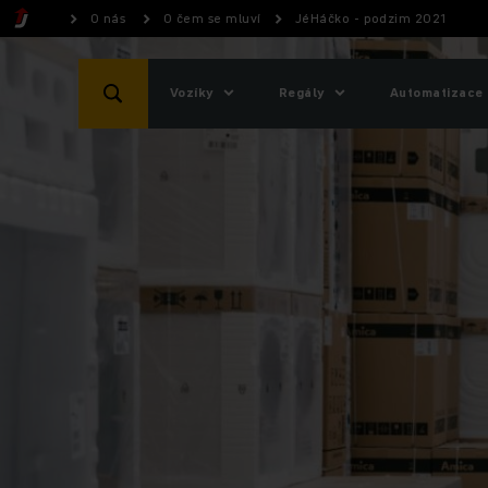
O nás
O čem se mluví
JéHáčko - podzim 2021
Vozíky
Regály
Automatizace