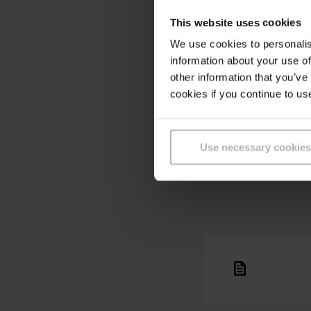
Využití vozíků J
This website uses cookies
Rozhovor s čes
We use cookies to personalis
Dlouholeté partn
information about your use of
Jak probíhá man
other information that you’ve
cookies if you continue to us
Jak funguje serv
Jak je to se stu
Use necessary cookies
A mnoho dalšího!