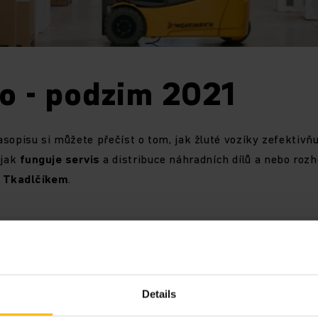
o - podzim 2021
sopisu si můžete přečíst o tom, jak žluté vozíky zefektivňuj
 jak
funguje servis
a distribuce náhradních dílů a nebo roz
 Tkadlčíkem
.
jdete?
Details
 oblasti logistiky.
zíky Jungheinrich ve společnosti
Audi
,
Coca-Cola
či Co