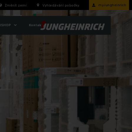
myJungheinrich
Změnit zemi
Vyhledávání pobočky
ISHOP
Kontakty