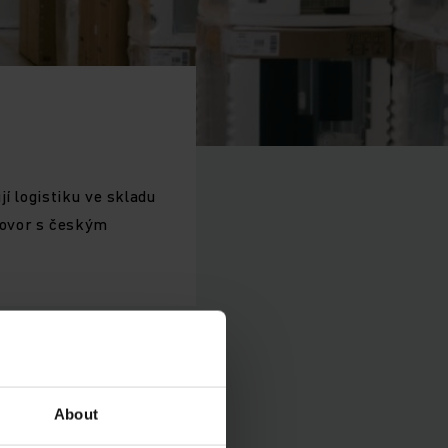
í logistiku ve skladu
hovor s českým
About
ntinental.