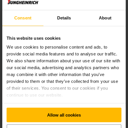
10 % sleva na produkty Jungheinrich
Consent
Details
About
PROFISHOP*
This website uses cookies
NAKUPUJTE ONLINE Z POHODLÍ
DOMOVA
We use cookies to personalise content and ads, to
provide social media features and to analyse our traffic.
We also share information about your use of our site with
*Při objednávce zadejte slevový kód "KATALOG". Sleva
our social media, advertising and analytics partners who
platí pouze do 31.3.2021.
may combine it with other information that you’ve
provided to them or that they’ve collected from your use
of their services. You consent to our cookies if you
continue to use our website.
Newsletter
Sociální sítě
Allow all cookies