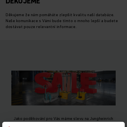
DĚKUJEME
Děkujeme že nám pomáháte zlepšit kvalitu naší databáze.
Naše komunikace s Vámi bude tímto o mnoho lepší a budete
dostávat pouze relevantní informace.
Jako poděkování pro Vás máme slevu na Jungheinrich
PROFISHOP.