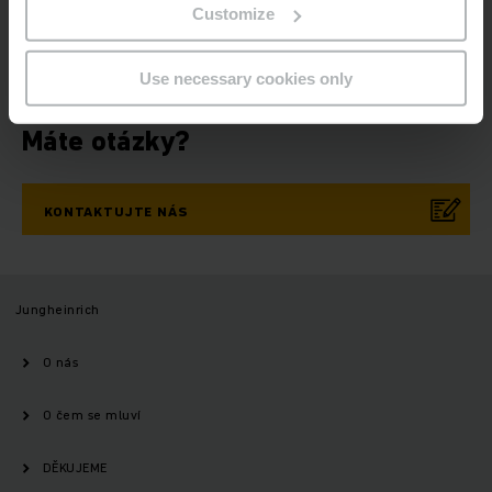
ZAREGISTRUJTE
Customize
SE NYNÍ
Use necessary cookies only
Máte otázky?
KONTAKTUJTE NÁS
Jungheinrich
O nás
O čem se mluví
DĚKUJEME