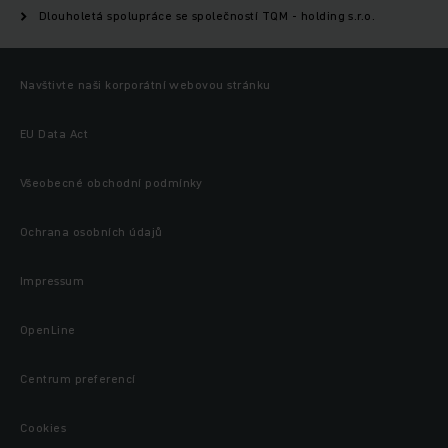
Dlouholetá spolupráce se společností TQM - holding s.r.o.
Navštivte naši korporátní webovou stránku
EU Data Act
Všeobecné obchodní podmínky
Ochrana osobních údajů
Impressum
OpenLine
Centrum preferencí
Cookies