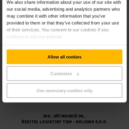
od jejich vstupu do oblasti logistiky a
We also share information about your use of our site with
skladování.
"
our social media, advertising and analytics partners who
may combine it with other information that you’ve
provided to them or that they’ve collected from your use
of their services. You consent to our cookies if you
continue to use our website.
„Vždy je radost pracovat se zákazníkem, který má jasná
očekávání, ale současně důvěřuje partnerům a nechá si
představit naše řešení. Troufám si říci, že díky této
Allow all cookies
oboustranné důvěře se již v počátcích podařilo v Opavě
vybudovat špičkové logistické centrum, které použitými
technologiemi a efektivitou procesů představuje ideální řešení
Customize
pro poskytované služby,“
shrnuje dlouhodobou spolupráci
David Kubiš, regionální vedoucí pro logistické systémy
Jungheinrich.
Use necessary cookies only
ING. JIŘÍ MAINUŠ ML.
ŘEDITEL LOGISTIKY TQM - HOLDING S.R.O.