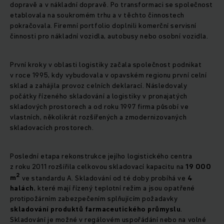
dopravě a v nákladní dopravě. Po transformaci se společnost
etablovala na soukromém trhu a v těchto činnostech
pokračovala. Firemní portfolio doplnili komerční servisní
činnosti pro nákladní vozidla, autobusy nebo osobní vozidla.
První kroky v oblasti logistiky začala společnost podnikat
v roce 1995, kdy vybudovala v opavském regionu první celní
sklad a zahájila provoz celních deklarací. Následovaly
počátky řízeného skladování a logistiky v pronajatých
skladových prostorech a od roku 1997 firma působí ve
vlastních, několikrát rozšířených a zmodernizovaných
skladovacích prostorech.
Poslední etapa rekonstrukce jejího logistického centra
z roku 2011 rozšířila celkovou skladovací kapacitu na
19 000
2
m
ve standardu A. Skladování od té doby probíhá ve
4
halách
, které mají řízený teplotní režim a jsou opatřené
protipožárním zabezpečením splňujícím požadavky
skladování produktů farmaceutického průmyslu
.
Skladování je možné v regálovém uspořádání nebo na volné