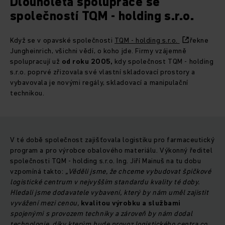
Dlouholetá spolupráce se
společností TQM - holding s.r.o.
Když se v opavské společnosti
TQM - holding s.r.o.
řekne
Jungheinrich, všichni vědí, o koho jde. Firmy vzájemně
spolupracují už
od roku 2005,
kdy společnost TQM - holding
s.r.o. poprvé zřizovala své vlastní skladovací prostory a
vybavovala je novými regály, skladovací a manipulační
technikou.
V té době společnost zajišťovala logistiku pro farmaceutický
program a pro výrobce obalového materiálu. Výkonný ředitel
společnosti TQM - holding s.r.o. Ing. Jiří Mainuš na tu dobu
vzpomíná takto:
„
Věděli jsme, že chceme vybudovat špičkové
logistické centrum v nejvyšším standardu kvality té doby.
Hledali jsme dodavatele vybavení, který by nám uměl zajistit
vyvážení mezi cenou,
kvalitou
výrobku a službami
spojenými s provozem techniky a zároveň by nám dodal
technologie, díky kterým bude provoz logistického centra co