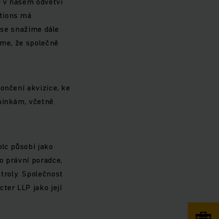
u v našem odvětví
utions má
é se snažíme dále
íme, že společně
ončení akvizice, ke
dmínkám, včetně
plc působí jako
o právní poradce,
troly. Společnost
ter LLP jako její