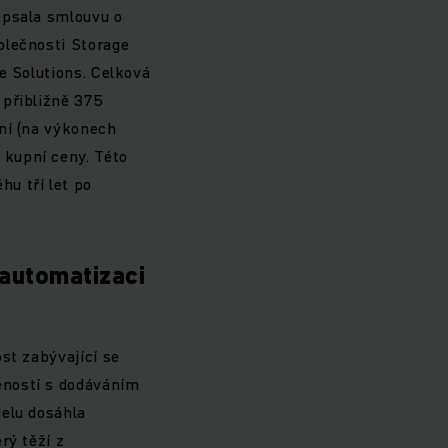
epsala smlouvu o
olečnosti Storage
e Solutions. Celková
 přibližně 375
lní (na výkonech
 kupní ceny. Této
u tří let po
 automatizaci
st zabývající se
eností s dodáváním
delu dosáhla
rý těží z