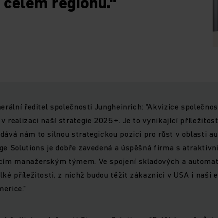
 celém regionu."
nerální ředitel společnosti Jungheinrich: "Akvizice společno
 realizaci naší strategie 2025+. Je to vynikající příležitos
dává nám to silnou strategickou pozici pro růst v oblasti a
ge Solutions je dobře zavedená a úspěšná firma s atraktivn
ícím manažerským týmem. Ve spojení skladových a automat
ké příležitosti, z nichž budou těžit zákazníci v USA i naši 
erice."