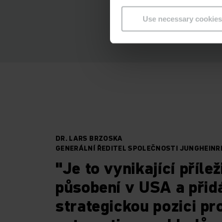
než 300 milionů USD
Use necessary cookies
na služby navíc umo
kapitálové výdaje, c
DR. LARS BRZOSKA
GENERÁLNÍ ŘEDITEL SPOLEČNOSTI JUNGHEINR
"Je to vynikající příle
působení v USA a přid
strategickou pozici pro