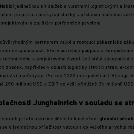
Nabízí jedinečnou síť služeb s vlastními logistickými a inst
ončení projektu a poskytují služby s přidanou hodnotou vče
projektování a zajištění potřebných povolení.
e důvěryhodným partnerem velké a rostoucí zákaznické zákl
ním na společnosti, které potřebují podporu a kompetence 
a technického a projektového řízení. Její stálá zákaznická 
ch značek, například v oblasti logistiky třetích stran, e-co
inářství a průmyslu. Pro rok 2022 má společnost Storage S
žně 290 milionů USD a EBIT ve výši přibližně 34 milionů USD
olečnosti Jungheinrich v souladu se st
einrich je tato akvizice důležitá k dosažení
globální působ
á se o jedinečnou příležitost vstoupit do velkého a rychle ro