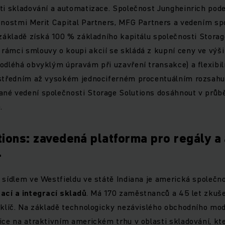
sti skladování a automatizace. Společnost Jungheinrich pod
čnostmi Merit Capital Partners, MFG Partners a vedením sp
 základě získá 100 % základního kapitálu společnosti Storag
ámci smlouvy o koupi akcií se skládá z kupní ceny ve výši
odléhá obvyklým úpravám při uzavření transakce) a flexibi
 středním až vysokém jednociferném procentuálním rozsahu
né vedení společnosti Storage Solutions dosáhnout v průběh
e.
ions: zavedená platforma pro regály a
.
 sídlem ve Westfieldu ve státě Indiana je americká společno
cí a integrací skladů
. Má 170 zaměstnanců a 45 let zkuš
 klíč. Na základě technologicky nezávislého obchodního mo
ice na atraktivním americkém trhu v oblasti skladování, kte