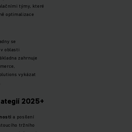
alačními týmy, které
tně optimalizace
adny se
v oblasti
základna zahrnuje
mmerce,
olutions vykázat
.
rategií 2025+
nosti
a posílení
stoucího tržního