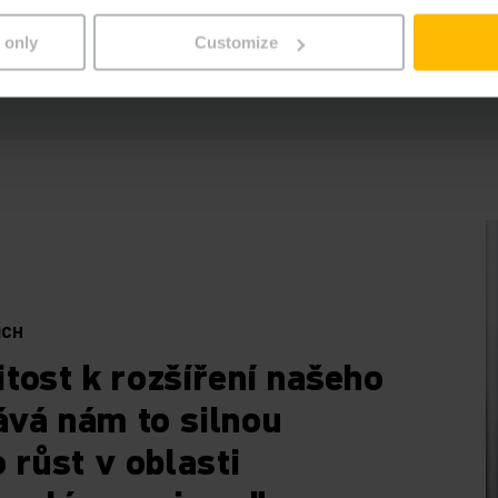
 ze společnosti Storage Solutions. Obchodní model Storage
 only
Customize
žňuje přístup založený na nízkém objemu aktiv s omezený
ož posiluje tvorbu hotovosti a pevného postavení společnost
ICH
žitost k rozšíření našeho
ává nám to silnou
 růst v oblasti