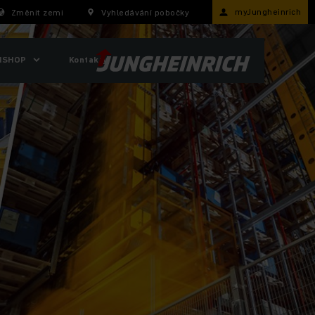
myJungheinrich
Změnit zemi
Vyhledávání pobočky
ISHOP
Kontakty