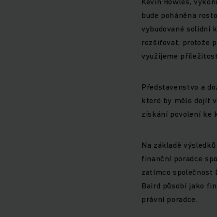
Kevin Rowles, výkonn
bude poháněna rosto
vybudované solidní k
rozšiřovat, protože 
využijeme příležitost
Představenstvo a doz
které by mělo dojít 
získání povolení ke 
Na základě výsledků 
finanční poradce spo
zatímco společnost 
Baird působí jako fi
právní poradce.