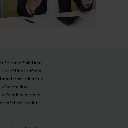
sti Storage Solutions
t k rozšíření našeho
utomatizace skladů v
í zákaznickou
izačních schopností
evropští zákazníci s