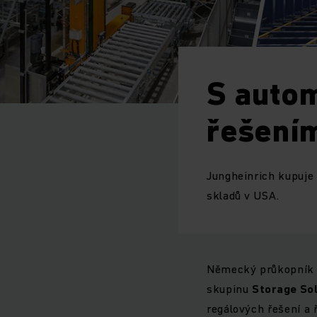
S autom
řešení
Jungheinrich kupuje 
skladů v USA.
Německý průkopník v 
skupinu
Storage So
regálových řešení a 