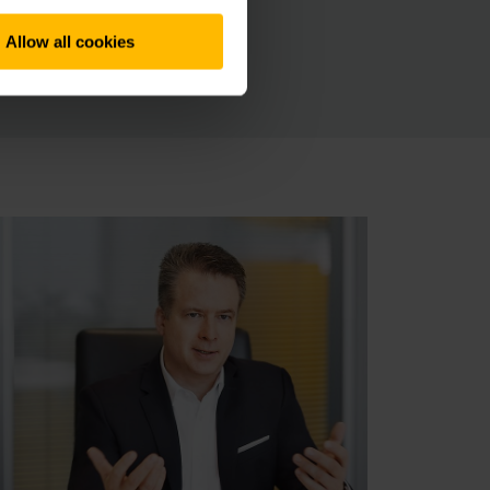
 Solutions zaměřený
Allow all cookies
mi požadavky na
i Jungheinrich.