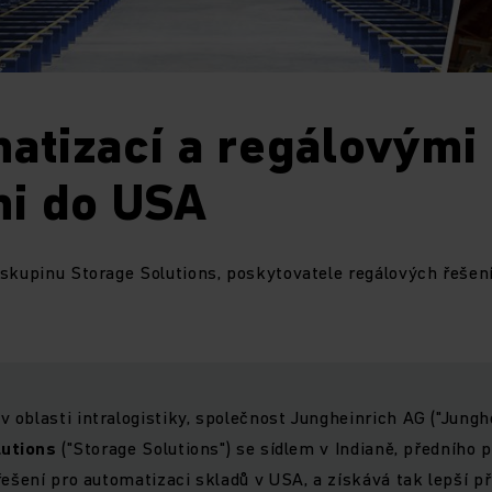
atizací a regálovými
mi do USA
skupinu Storage Solutions, poskytovatele regálových řešen
oblasti intralogistiky, společnost Jungheinrich AG ("Junghe
lutions
("Storage Solutions") se sídlem v Indianě, předního 
řešení pro automatizaci skladů v USA, a získává tak lepší př