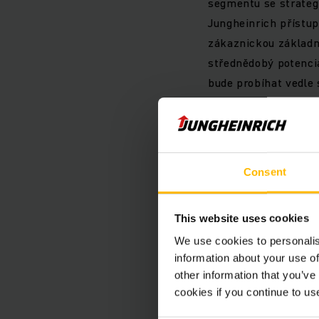
segmentu se strateg
Jungheinrich přístu
zákaznickou základn
střednědobý potenciá
bude probíhat vedle 
Logisnext Americas (
společnosti Junghei
Spojením odborných 
Consent
Solutions společně ř
zákazníky společnost
This website uses cookies
očekává celosvětov
We use cookies to personalis
information about your use of
Očekává se, že akviz
other information that you’ve
akcii a upravenou E
cookies if you continue to us
zejména prostřednic