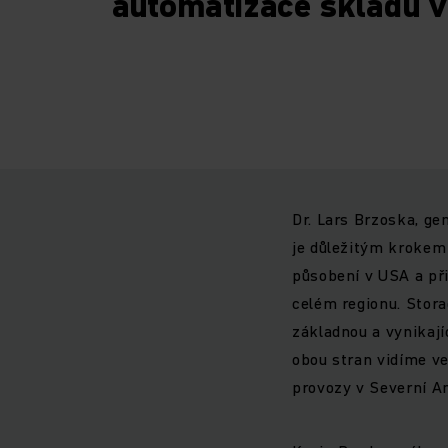
automatizace skladů v
Dr. Lars Brzoska, ge
je důležitým krokem v
působení v USA a při
celém regionu. Stora
základnou a vynikaj
obou stran vidíme vel
provozy v Severní Am