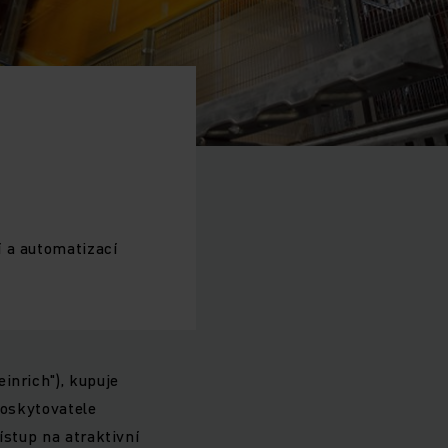
í a automatizací
inrich"), kupuje
poskytovatele
ístup na atraktivní