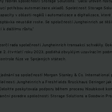
ý ředitel společnosti Storage Solutions: "Další úroveň růst
ucí potřebou automatizace skladů. Společnost Storage Sol
apacity v oblasti regálů i automatizace a digitalizace, kter
poptávka neustále roste. Se společností Jungheinrich se těš
i k dalšímu růstu."
orčí rada společnosti Jungheinrich transakci schválily. Dok
ve 2. čtvrtletí roku 2023, podléhá obvyklým uzavíracím po
kontrole fúze ve Spojených státech.
jednání se společností Morgan Stanley & Co. International 
lečnosti Jungheinrich a Freshfields Bruckhaus Deringer jak
Deloitte poskytovala podporu během procesu hloubkové kon
nanční poradce společnosti Storage Solutions a Goodwin Proc