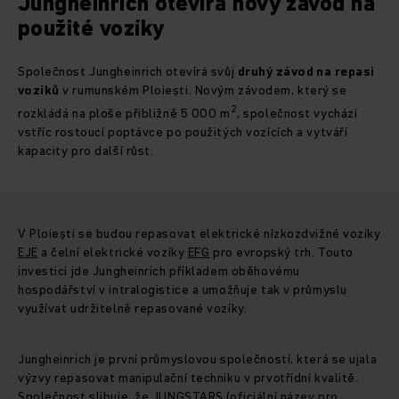
Jungheinrich otevírá nový závod na
použité vozíky
Společnost Jungheinrich otevírá svůj
druhý závod na repasi
vozíků
v rumunském Ploiești. Novým závodem, který se
2
rozkládá na ploše přibližně 5 000 m
, společnost vychází
vstříc rostoucí poptávce po použitých vozících a vytváří
kapacity pro další růst.
V Ploiești se budou repasovat elektrické nízkozdvižné vozíky
EJE
a čelní elektrické vozíky
EFG
pro evropský trh. Touto
investicí jde Jungheinrich příkladem oběhovému
hospodářství v intralogistice a umožňuje tak v průmyslu
využívat udržitelně repasované vozíky.
Jungheinrich je první průmyslovou společností, která se ujala
výzvy repasovat manipulační techniku v prvotřídní kvalitě.
Společnost slibuje, že
JUNGSTARS
(oficiální název pro