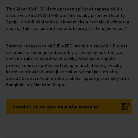
Tino Alban říká: „Důkladný proces špičkové repase dělá z
našich vozíků JUNGSTARS použité vozíky prémiové kvality.
Spojují v sobě ekologické, ekonomické a technické výhody, a
nabízejí tak rozmanitost výkonů, která je na trhu jedinečná."
Zatímco repase vozíků EJE a EFG probíhá v závodě v Ploiești,
drážďanský závod je zodpovědný za všechny ostatní typy
vozíků a také za systémové vozíky. Všechna evropská
prodejní centra společnosti Jungheinrich dodávají vozíky,
které se převážně vracejí ze smluv o pronájmu, do obou
závodů k repasi. Kromě toho probíhá repase pro asijský trh v
Bangkoku a v čínském Qingpu.
OBRAŤTE SE NA NÁS! RÁDI VÁM PORADÍME.