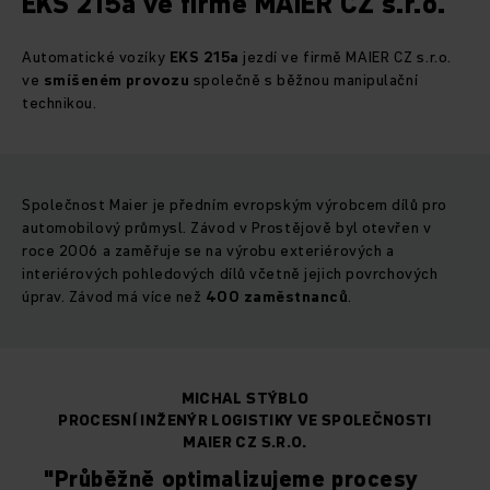
EKS 215a ve firmě MAIER CZ s.r.o.
Automatické vozíky
EKS 215a
jezdí ve firmě MAIER CZ s.r.o.
ve
smíšeném provozu
společně s běžnou manipulační
technikou.
Společnost Maier je předním evropským výrobcem dílů pro
automobilový průmysl. Závod v Prostějově byl otevřen v
roce 2006 a zaměřuje se na výrobu exteriérových a
interiérových pohledových dílů včetně jejich povrchových
úprav. Závod má více než
400 zaměstnanců
.
MICHAL STÝBLO
PROCESNÍ INŽENÝR LOGISTIKY VE SPOLEČNOSTI
MAIER CZ S.R.O.
"Průběžně optimalizujeme procesy