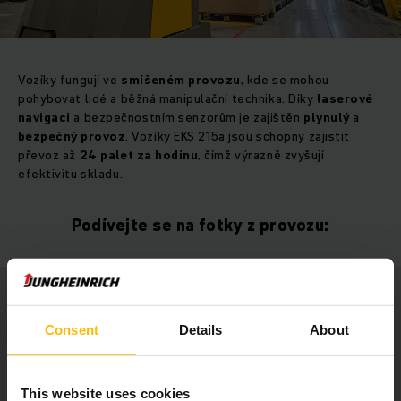
Vozíky fungují ve
smíšeném provozu
, kde se mohou
pohybovat lidé a běžná manipulační technika. Díky
laserové
navigaci
a bezpečnostním senzorům je zajištěn
plynulý
a
bezpečný provoz
. Vozíky EKS 215a jsou schopny zajistit
převoz až
24 palet za hodinu
, čímž výrazně zvyšují
efektivitu skladu.
Podívejte se na fotky z provozu:
Consent
Details
About
This website uses cookies