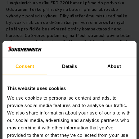
Jungheinrich u vozíku ERD 220i baterii přímo do podvozku.
Odstranění těžké přihrádky na baterii přináší obrovské
výhody z pohledu výkonu. Díky ušetřenému místu teď může
být vozík nabízen se dvěma různými verzemi
prostorných
plošin
pro řidiče bez výrazné ztráty kompaktnosti nebo
hbitosti. Obě verze plošin mají na třech stranách pevné boční
ochranné panely, které zaručují bezpečné řízení a pohodlné
stání. Zároveň je ERD 220i tím nejkompaktnějším vozíkem ve
své třídě – s rozměrem L2 pouze 1065 mm. Díky těmto
malým rozměrům má poloměr otáčení menší než dva metry.
Consent
Details
About
To umožňuje přesné manévrování i ve
stísněných
prostorech
a lepší využití místa ve stávajících skladech.
This website uses cookies
Podívejte se, jaké výhody přináší nový vozík
ERD 220i:
We use cookies to personalise content and ads, to
provide social media features and to analyse our traffic.
We also share information about your use of our site with
our social media, advertising and analytics partners who
Vložený obsah vyžaduje souhlas.
may combine it with other information that you’ve
provided to them or that they’ve collected from your use
Bohužel tento obsah není k dispozici v