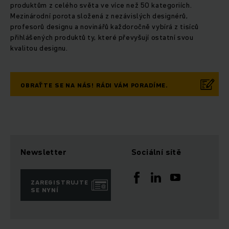
produktům z celého světa ve více než 50 kategoriích.
Mezinárodní porota složená z nezávislých designérů,
profesorů designu a novinářů každoročně vybírá z tisíců
přihlášených produktů ty, které převyšují ostatní svou
kvalitou designu.
OBRAŤTE SE NA NÁS! RÁDI VÁM PORADÍME.
Newsletter
Sociální sítě
ZAREGISTRUJTE
SE NYNÍ