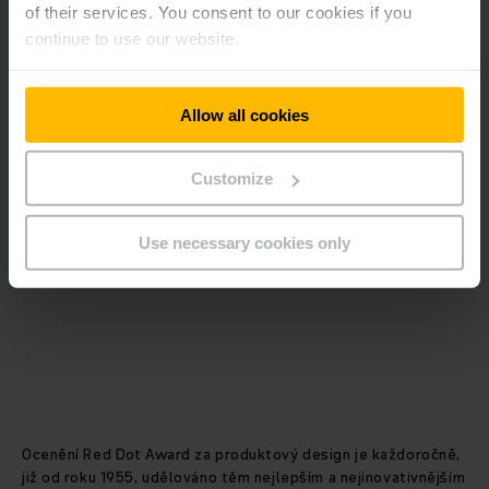
of their services. You consent to our cookies if you
důsledku aktuálních cookies preferencí.
continue to use our website.
Přijměte prosím „marketingové“ cookies k
zobrazení tohoto obsahu.
Allow all cookies
POVOLIT SOUBORY COOKIE
Customize
Use necessary cookies only
Ocenění Red Dot Award za produktový design je každoročně,
již od roku 1955, udělováno těm nejlepším a nejinovativnějším