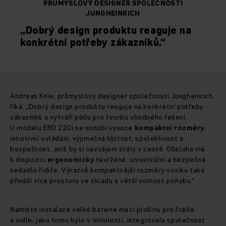
PRŮMYSLOVÝ DESIGNÉR SPOLEČNOSTI
JUNGHEINRICH
„Dobrý design produktu reaguje na
konkrétní potřeby zákazníků.“
Andreas Knie, průmyslový designér společnosti Jungheinrich,
říká: „Dobrý design produktu reaguje na konkrétní potřeby
zákazníků a vytváří půdu pro tvorbu vhodného řešení.
U modelu ERD 220i se snoubí vysoce
kompaktní rozměry
,
intuitivní ovládání, výjimečná hbitost, spolehlivost a
bezpečnost, aniž by si navzájem stály v cestě. Obsluha má
k dispozici
ergonomicky
navržené, univerzální a bezpečné
sedadlo řidiče. Výrazně kompaktnější rozměry vozíku také
přináší více prostoru ve skladu a větší volnost pohybu.“
Namísto instalace velké baterie mezi plošinu pro řidiče
a vidle, jako tomu bylo v minulosti, integrovala společnost