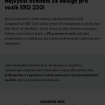
Nejvyšší ocenění za design pro
vozík ERD 220i
Nový elektrický ručně vedený vysokozdvižný vozík
Jungheinrich ERD 220i získal prestižní designové ocenění Red
Dot: Best of the Best. Vozík, který je díky novému konceptu
lithium-iontových baterií o
25 procent kratší
než jeho
předchůdce, si získal porotu svým novátorským a převratným
designem.
Jeho kompaktní konstrukce ve spojení s vyspělou
technologií a špičkovými funkcemi z něj podle poroty činí
průkopníka v segmentu
ručně vedených vysokozdvižných
vozíků
, který je hoden následování.
ANDREAS KNIE