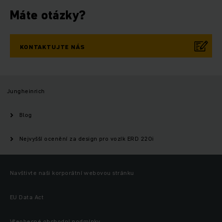
Máte otázky?
KONTAKTUJTE NÁS
Jungheinrich
Blog
Nejvyšší ocenění za design pro vozík ERD 220i
Navštivte naši korporátní webovou stránku
EU Data Act
Všeobecné obchodní podmínky