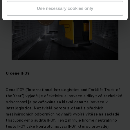
Use necessary cookies only
O ceně IFOY
Cena IFOY ("International Intralogistics and Forklift Truck of
the Year") vyjadřuje efektivitu a inovace a díky své technické
odbornosti je považována za hlavní cenu za inovace v
intralogistice. Nezávislá porota složená z předních
mezinárodních odborných novinářů vybírá vítěze na základě
třístupňového auditu IFOY. Ten zahrnuje kromě neutrálního
testu IFOY také kontrolu inovací IFOY, kterou provádějí