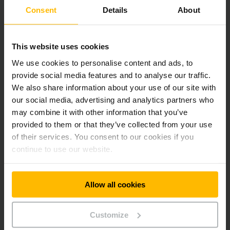
3 760 mm
nabízí zdaleka nejvyšší výšku zdvihu mezi vozíky v
Consent
Details
About
tomto segmentu. Současně je výška sloupu natolik
kompaktní, že lze vozík bez problémů používat i uvnitř
přívěsu. Kromě toho lze vozík ERD 220i také použít pro
přepravu 2 palet současně
, a to tak, že se zvedne zdvih
This website uses cookies
opěrného ramene. Tím dochází k výraznému zvýšení
We use cookies to personalise content and ads, to
efektivity - zejména při nakládce a vykládce nákladních vozů.
provide social media features and to analyse our traffic.
We also share information about your use of our site with
"ERD 220i je kompaktnější, pohodlnější a bezpečnější než
our social media, advertising and analytics partners who
všechny ostatní vozíky v této třídě. ERD 220i díky nové
may combine it with other information that you’ve
koncepci baterie definuje nové standardy obratnosti,
provided to them or that they’ve collected from your use
bezpečnosti a ergonomie. Nedělá žádné kompromisy, a proto
of their services. You consent to our cookies if you
je to vysokozdvižný vozík, který naši zákazníci dlouho
continue to use our website.
hledali," vysvětluje Torben Sell, odpovědný produktový
manažer společnosti Jungheinrich. ERD 220i s integrovanou
lithium-iontovou baterií je součástí systému a stejně jako
všechny modely je až do dodání zákazníkovi neutrální z
Allow all cookies
hlediska emisí CO2.
Customize