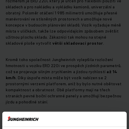
rozměrům je ERD 220i, který je určen pro flexibilní použití ve
skladech a pro nakládku a vykládku kamionů, univerzální a
obratný. Poloměr otáčení 1 985 milimetrů umožňuje přesné
manévrování ve stísněných prostorech a umožňuje nové
koncepce v budoucím plánování skladů. Vozík vyžaduje méně
místa v uličkách, takže lze odpovídajícím způsobem zvětšit
užitnou plochu skladu. Zákazníci tak mohou na stejné
skladové ploše vytvořit
větší skladovací prostor
.
Kromě toho společnost Jungheinrich vylepšila rozložení
hmotnosti u vozíku ERD 220i ve prospěch jízdních parametrů,
což se projevuje silným zrychlením a jízdou rychlostí
až 14
km/h
. Díky úspoře místa může být vozík nabízen se 2
prostornými verzemi platforem, aniž by bylo nutné obětovat
kompaktnost a obratnost. Obě platformy mají na třech
stranách pevné boční ochranné panely a umožňují bezpečnou
jízdu a pohodlné stání.
Díky nové verzi sloupu lze vozík ERD 220i využít kromě
nakládky a vykládky také k zakládání. Nový
triplex s výškou