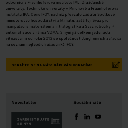
odborníci z Fraunhoferova institutu IML, Drážďanské
univerzity, Technické univerzity v Mnichově a Fraunhoferova
institutu IPA. Cenu IFOY, nad níž převzalo záštitu Spolkové
ministerstvo hospodářství a klimatu, zaštiťují Svaz pro
manipulaci s materiálem a intralogistiku a Svaz robotiky +
automatizace v rámci VDMA. S nyní již celkem jedenácti
vítězstvími od roku 2013 se společnost Jungheinrich zařadila
na seznam nejlepších účastníků IFOY.
OBRAŤTE SE NA NÁS! RÁDI VÁM PORADÍME.
Newsletter
Sociální sítě
ZAREGISTRUJTE
SE NYNÍ