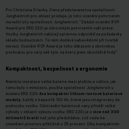
Pro Christiana Erlacha, člena představenstva společnosti
Jungheinrich pro oblast prodeje, je toto ocenění potvrzením
inovační síly společnosti Jungheinrich: "Získání ocenění IFOY
Award pro ERD 220i je obrovským potvrzením naší práce.
Vozíky Jungheinrich nabízejí správnou odpověď na požadavky
skladu budoucnosti. To nám dodává sebevědomí při tvorbě
inovací. Ocenění IFOY Award je toho důkazem a obrovskou
pochvalou pro celý náš tým, na který jsem obzvláště hrdý."
Kompaktnost, bezpečnost a ergonomie
Namísto instalace velké baterie mezi plošinu a vidlice, jak
tomu bylo v minulosti, použila společnost Jungheinrich u
modelu ERD 220i
dva kompaktní lithium-iontové bateriové
moduly
, každý o kapacitě 130 Ah, které jsou integrovány do
podvozku vozíku. Odstranění bateriové vany přináší velké
výhody v oblasti výkonu vozíku: ERD 220i je o
více než 300
milimetrů kratší
než jeho předchůdce, což vede ke
zmenšení prostoru přibližně o 25 procent. Díky kompaktním