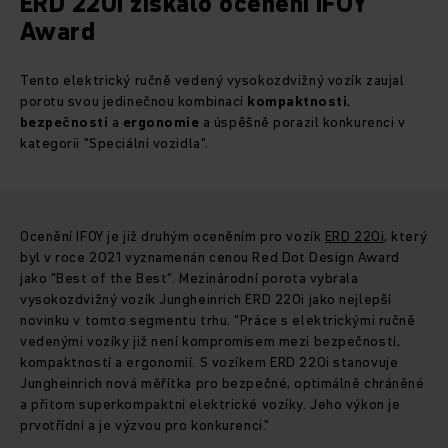
ERD 220i získalo ocenění IFOY
Award
Tento elektrický ručně vedený vysokozdvižný vozík zaujal
porotu svou jedinečnou kombinací
kompaktnosti
,
bezpečnosti
a
ergonomie
a úspěšně porazil konkurenci v
kategorii "Speciální vozidla".
Ocenění IFOY je již druhým oceněním pro vozík
ERD 220i
, který
byl v roce 2021 vyznamenán cenou Red Dot Design Award
jako "Best of the Best". Mezinárodní porota vybrala
vysokozdvižný vozík Jungheinrich ERD 220i jako nejlepší
novinku v tomto segmentu trhu. "Práce s elektrickými ručně
vedenými vozíky již není kompromisem mezi bezpečností,
kompaktností a ergonomií. S vozíkem ERD 220i stanovuje
Jungheinrich nová měřítka pro bezpečné, optimálně chráněné
a přitom superkompaktní elektrické vozíky. Jeho výkon je
prvotřídní a je výzvou pro konkurenci."