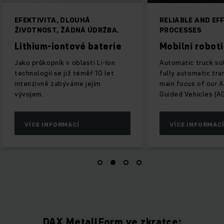
RELIABLE AND EFFICIENT
SNADNÁ PŘEP
PROCESSES
BŘEMEN
Mobilní roboti
Elektrické 
vozíky
Automatic truck solutions and
fully automatic transport are the
Pro krátké či dl
main focus of our Automated
režimu ručního 
Guided Vehicles (AGVs).
spolujízdy.
VÍCE INFORMACÍ
VÍCE INFOR
DAX MetallForm ve zkratce: