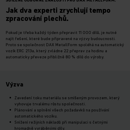
SDÍLENÉ ODBORNÉ ZNALOSTI PRO DAX METALLFORM.
Jak dva experti zrychlují tempo
zpracování plechů.
Pokud je třeba každý týden přepravit 11 000 dílů, je nutné
najít řešení, které bude připravené na výzvy budoucnosti.
Proto se společnost DAX MetallForm spoléhá na automatický
vozík ERC 213a, který zvládne 22 přeprav za hodinu a
automaticky převeze přibližně 80 % dílů do výroby.
Výzva
Zavedení toku materiálu se smíšeným provozem, který
vyhovuje trvalému růstu společnosti.
Plánování a splnění všech požadavků na používání
automatického vozíku.
Snížení režijních nákladů při manipulaci s četnými
hromadně vyráběnými díly.