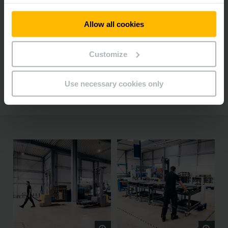
Allow all cookies
Reference DAX
Customize
PDF
(681,3 KB)
Use necessary cookies only
Podívejte se na fotky z provozu: