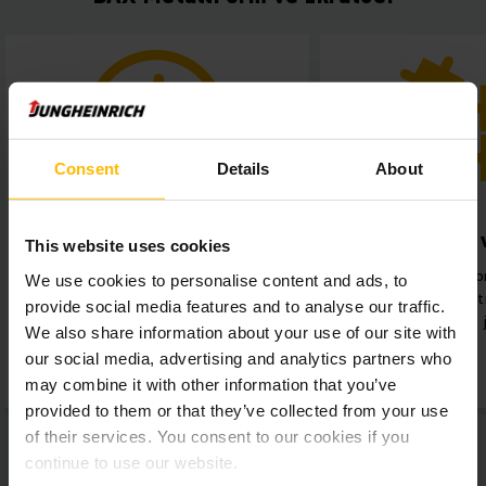
Consent
Details
About
Optimalizace využití času
Zvýšení 
This website uses cookies
úči
Minimalizuje se pracovní zátěž
We use cookies to personalise content and ads, to
zaměstnanců, a tím se zvyšuje
Vysoká dostup
provide social media features and to analyse our traffic.
kapacita pro jiné úkoly.
lithium-iont
We also share information about your use of our site with
automatické
our social media, advertising and analytics partners who
may combine it with other information that you’ve
provided to them or that they’ve collected from your use
of their services. You consent to our cookies if you
continue to use our website.