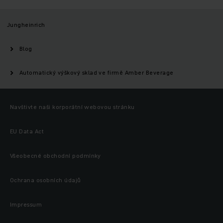
Jungheinrich
Blog
Automatický výškový sklad ve firmě Amber Beverage
Navštivte naši korporátní webovou stránku
EU Data Act
Všeobecné obchodní podmínky
Ochrana osobních údajů
Impressum