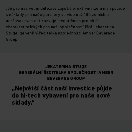
„Je pro nás velmi důležité zajistit efektivní řízení manipulace
s náklady pro naše partnery ve více než 185 zemích a
udržovat rychlost rozvoje investičních projektů
charakteristických pro naši společnost,“ říká Jekaterina
Stuģe, generální ředitelka společnosti Amber Beverage
Group.
JEKATERINA STUĢE
GENERÁLNÍ ŘEDITELKA SPOLEČNOSTI AMBER
BEVERAGE GROUP
„Největší část naší investice půjde
do hi-tech vybavení pro naše nové
sklady.“