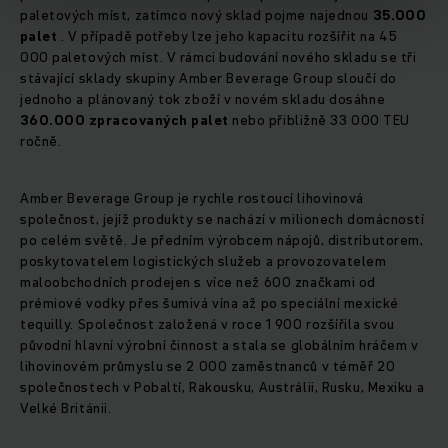
paletových míst, zatímco nový sklad pojme najednou
35.000
palet
. V případě potřeby lze jeho kapacitu rozšířit na 45
000 paletových míst. V rámci budování nového skladu se tři
stávající sklady skupiny Amber Beverage Group sloučí do
jednoho a plánovaný tok zboží v novém skladu dosáhne
360.000 zpracovaných palet
nebo přibližně 33 000 TEU
ročně.
Amber Beverage Group je rychle rostoucí lihovinová
společnost, jejíž produkty se nachází v milionech domácností
po celém světě. Je předním výrobcem nápojů, distributorem,
poskytovatelem logistických služeb a provozovatelem
maloobchodních prodejen s více než 600 značkami od
prémiové vodky přes šumivá vína až po speciální mexické
tequilly. Společnost založená v roce 1 900 rozšířila svou
původní hlavní výrobní činnost a stala se globálním hráčem v
lihovinovém průmyslu se 2 000 zaměstnanců v téměř 20
společnostech v Pobaltí, Rakousku, Austrálii, Rusku, Mexiku a
Velké Británii.