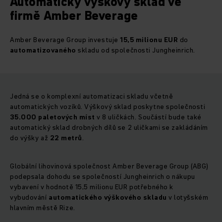
Automatický výškový sklad ve
firmě Amber Beverage
Amber Beverage Group investuje
15,5 milionu EUR
do
automatizovaného
skladu od společnosti Jungheinrich.
Jedná se o komplexní automatizaci skladu včetně
automatických vozíků. Výškový sklad poskytne společnosti
35.000 paletových míst
v 8 uličkách. Součástí bude také
automatický sklad drobných dílů se 2 uličkami se zakládáním
do výšky až
22 metrů
.
Globální lihovinová společnost Amber Beverage Group (ABG)
podepsala dohodu se společností Jungheinrich o nákupu
vybavení v hodnotě 15,5 milionu EUR potřebného k
vybudování
automatického výškového skladu
v lotyšském
hlavním městě Rize.