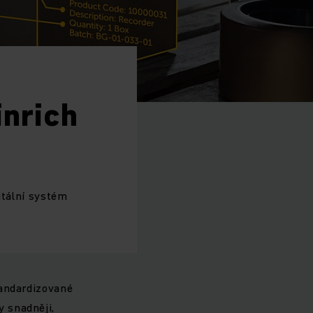
inrich
itální systém
tandardizované
 snadněji,