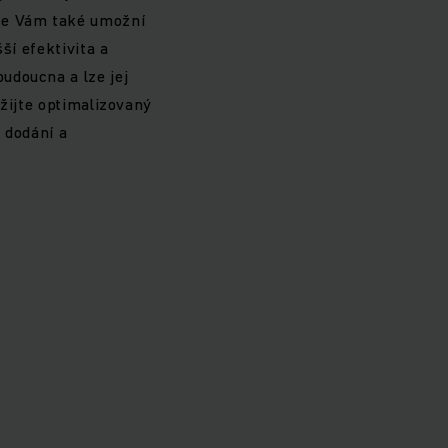
ace Vám také umožní
ší efektivita a
udoucna a lze jej
užijte optimalizovaný
 dodání a