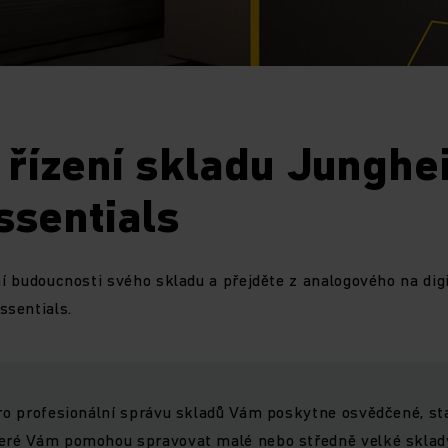
řízení skladu Junghe
sentials
lní budoucnosti svého skladu a přejděte z analogového na dig
sentials.
pro profesionální správu skladů Vám poskytne osvědčené, s
teré Vám pomohou spravovat malé nebo středně velké sklady