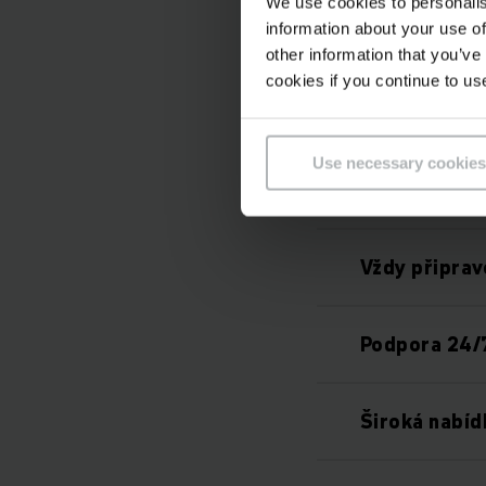
We use cookies to personalis
information about your use of
Jednoduchá 
other information that you’ve
cookies if you continue to us
Jednoduché 
Use necessary cookies
Zvýšená spol
Vždy připrav
Podpora 24/
Široká nabíd