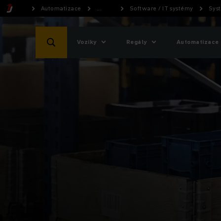
Automatizace
...
Software / IT systémy
Syst
Vozíky
Regály
Automatizace