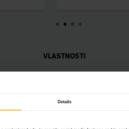
VLASTNOSTI
ocesy:
ansparentnost:
Details
: