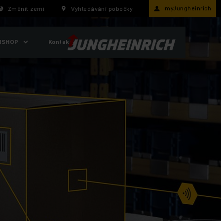
myJungheinrich
Změnit zemi
Vyhledávání pobočky
ISHOP
Kontakty