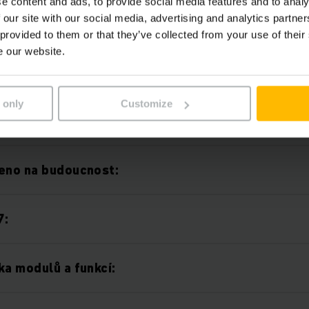
e content and ads, to provide social media features and to analy
 our site with our social media, advertising and analytics partn
integrace:
 provided to them or that they’ve collected from your use of their
e our website.
ovládání:
 only
Customize
ehlivost procesů díky snížené chybovosti:
eno na budoucnost:
7:
ka modulů a funkcí: