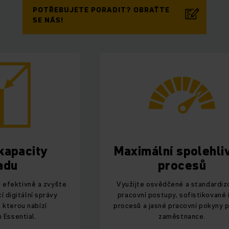
POTŘEBUJETE PORADIT? OBRAŤTE
SE NÁS!
kapacity
Maximální spolehli
adu
procesů
d efektivně a zvyšte
Využijte osvědčené a standardi
í digitální správy
pracovní postupy, sofistikované 
 kterou nabízí
procesů a jasné pracovní pokyny 
 Essential.
zaměstnance.