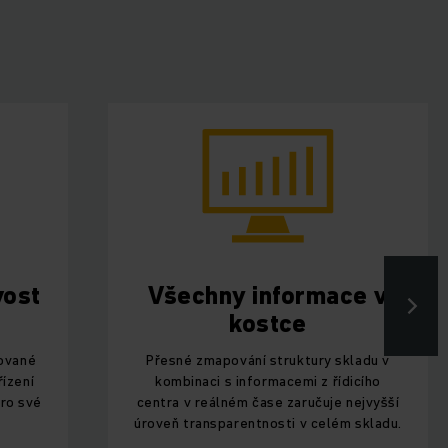
vost
Všechny informace v
kostce
zované
Přesné zmapování struktury skladu v
řízení
kombinaci s informacemi z řídicího
pro své
centra v reálném čase zaručuje nejvyšší
úroveň transparentnosti v celém skladu.