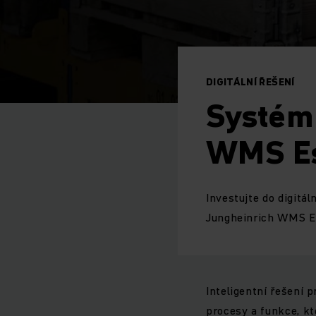
DIGITÁLNÍ ŘEŠENÍ
Systém 
WMS Es
Investujte do digitá
Jungheinrich WMS Es
Inteligentní řešení 
procesy a funkce, k