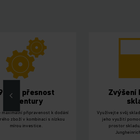
99,9% přesnost
Zvýšení 
inventury
skl
e maximální připravenost k dodání
Využívejte svůj skla
rého zboží v kombinaci s nízkou
jeho využití pomoc
mírou investice.
prostor skladu,
Jungheinrich