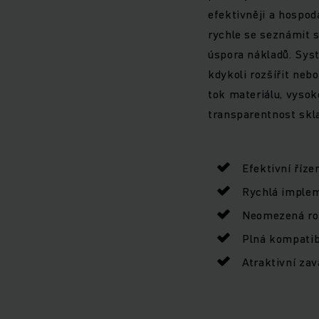
efektivněji a hospo
rychle se seznámit s 
úspora nákladů. Syst
kdykoli rozšířit neb
tok materiálu, vysok
transparentnost skl
Efektivní říze
Rychlá imple
Neomezená roz
Plná kompatib
Atraktivní zav