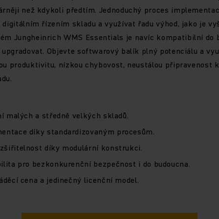
dárněji než kdykoli předtím. Jednoduchý proces implement
digitálním řízením skladu a využívat řadu výhod, jako je vyš
ém Jungheinrich WMS Essentials je navíc kompatibilní do b
o upgradovat. Objevte softwarový balík plný potenciálu a vy
ou produktivitu, nízkou chybovost, neustálou připravenost k
adu.
ní malých a středně velkých skladů.
mentace díky standardizovaným procesům.
šiřitelnost díky modulární konstrukci.
ilita pro bezkonkurenční bezpečnost i do budoucna.
áděcí cena a jedinečný licenční model.