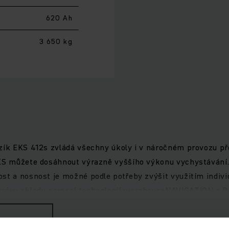
620 Ah
3 650 kg
zík EKS 412s zvládá všechny úkoly i v náročném provozu pře
EKS můžete dosáhnout výrazně vyššího výkonu vychystávání.
ost a nosnost je možné podle potřeby zvýšit využitím indiv
správy skladu pomocí technologií warehouseNAVIGATION a 
 který maximalizuje účinnost a přitom minimalizuje ztráty 
rukou dvou směn na jedno nabití - 2Shifts1Charge. S naší