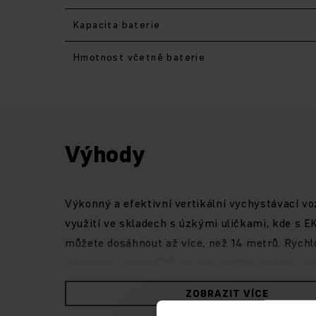
Kapacita baterie
Hmotnost včetně baterie
Výhody
Výkonný a efektivní vertikální vychystávací vo
využití ve skladech s úzkými uličkami, kde s 
můžete dosáhnout až více, než 14 metrů. Rychl
integrace vozíku EKS do stávajícího systému 
nové generace je synchronní reluktanční motor,
ZOBRAZIT VÍCE
technologií nebo s olověnými akumulátory a zá