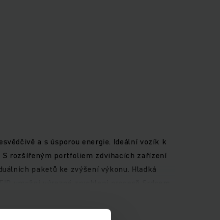
svědčivě a s úsporou energie. Ideální vozík k
 S rozšířeným portfoliem zdvihacích zařízení
iduálních paketů ke zvýšení výkonu. Hladká
RFID umožní výrazné zrychlení procesů.Srdcem
energie. S výkonnou lithium iontovou
m vozíkem EKS dosáhnete nejvyššího výkonu při