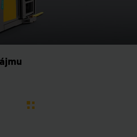
nájmu