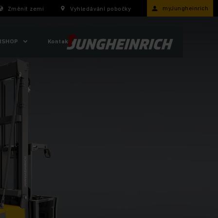
myJungheinrich
Změnit zemi
Vyhledávání pobočky
ISHOP
Kontakty