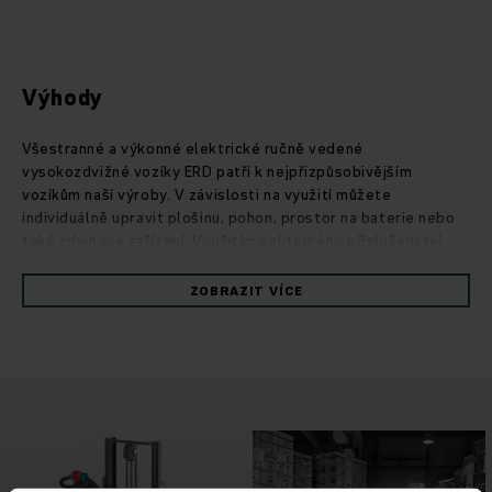
Výhody
Všestranné a výkonné elektrické ručně vedené
vysokozdvižné vozíky ERD patří k nejpřizpůsobivějším
vozíkům naší výroby. V závislosti na využití můžete
individuálně upravit plošinu, pohon, prostor na baterie nebo
také zdvihové zařízení. Využitím volitelného příslušenství
drivePLUS můžete výrazně zvýšit rychlost pojezdu. V
kombinaci s přepravou ve dvou úrovních, při které
ZOBRAZIT VÍCE
manipulujete současně se dvěma paletami nad sebou, vzniká
mimořádně efektivní překládka zboží. Díky kompaktnímu
formátu zůstávají modely ERD přesto obratné a tím i
perfektně vhodné k nakládce a vykládce nákladních
automobilů. Výkonný třífázový motor přitom zajistí průběžně
vysoký výkon překládky při skutečně minimální spotřebě.
Použitím motorů bez uhlíkových kartáčků, které nevyžadují
údržbu, se můžete spolehnout na dlouhou dobu provozu.