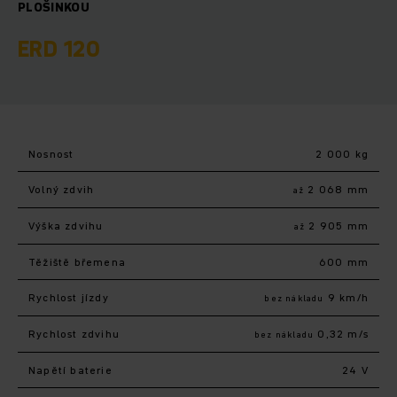
PLOŠINKOU
ERD 120
Nosnost
2 000 kg
Volný zdvih
2 068 mm
až
Výška zdvihu
2 905 mm
až
Těžiště břemena
600 mm
Rychlost jízdy
9 km/h
bez nákladu
Rychlost zdvihu
0,32 m/s
bez nákladu
Napětí baterie
24 V