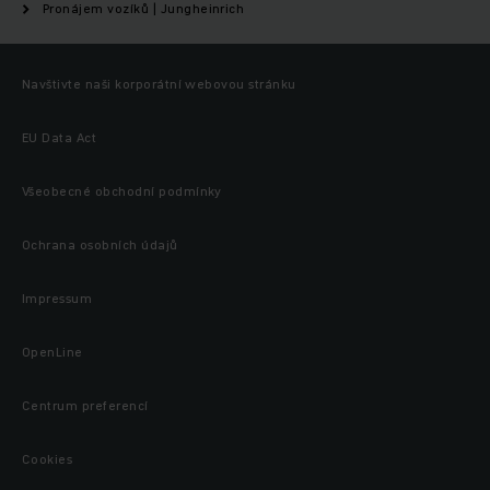
Pronájem vozíků | Jungheinrich
Navštivte naši korporátní webovou stránku
EU Data Act
Všeobecné obchodní podmínky
Ochrana osobních údajů
Impressum
OpenLine
Centrum preferencí
Cookies