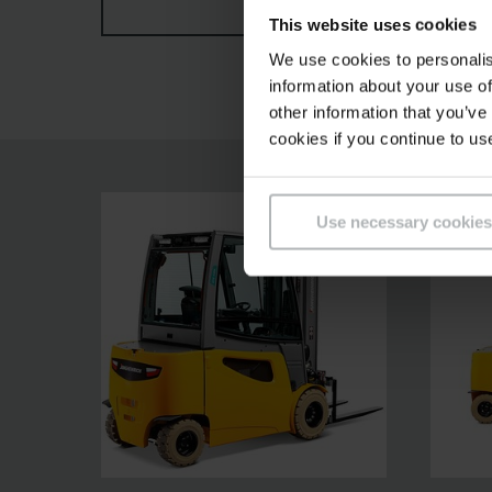
ZOBRAZIT VÍCE
This website uses cookies
individuálně nastavitelné ovládací prvky zajiš
konstrukční řady 4 univerzálně použitelné silné
We use cookies to personalis
information about your use of
other information that you’ve
cookies if you continue to us
Use necessary cookies