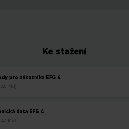
Ke stažení
dy pro zákazníka EFG 4
(2,0 MB)
nická data EFG 4
(2,7 MB)