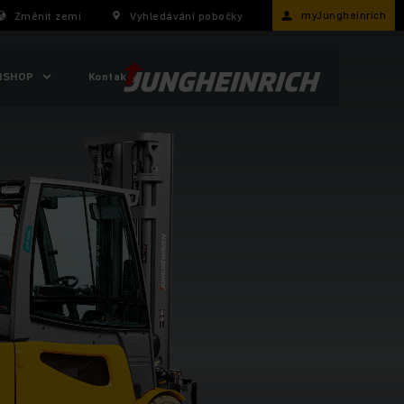
myJungheinrich
Změnit zemi
Vyhledávání pobočky
ISHOP
Kontakty