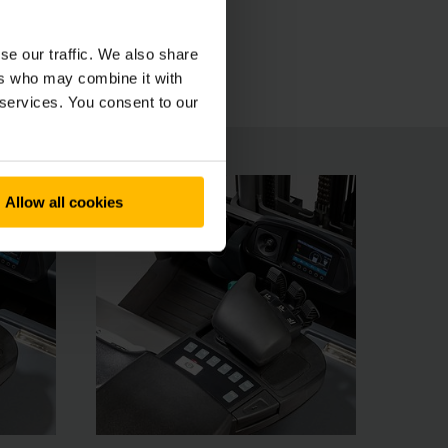
ncepcí a intuitivním ovládáním jsou vozíky EFG
se our traffic. We also share
ers who may combine it with
 services. You consent to our
Allow all cookies