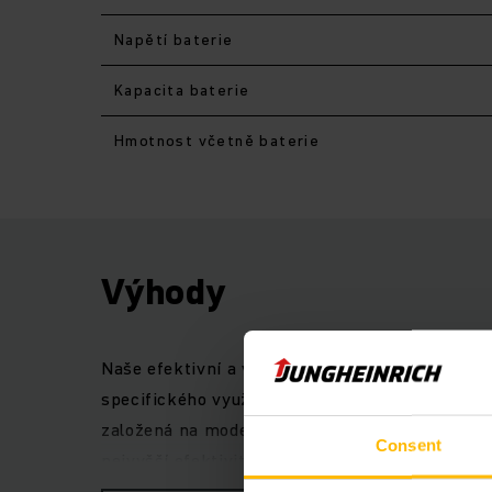
Napětí baterie
Kapacita baterie
Hmotnost včetně baterie
Výhody
Naše efektivní a všestranné elektrické čtyřkol
specifického využití v jednotlivých odvětvích
založená na moderní třífázové technologii sp
Consent
nejvyšší efektivitu. Doložení měření podle cyk
konkurenční modely.Kompaktní zdvihové zařízení