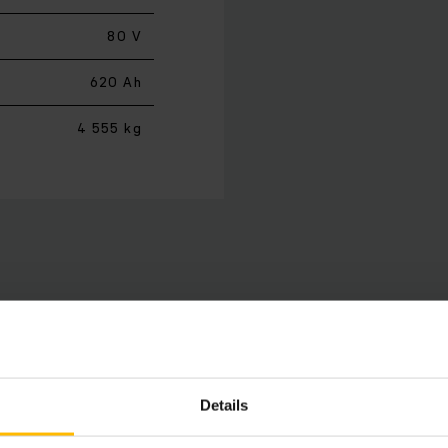
80 V
620 Ah
4 555 kg
ové vysokozdvižné vozíky konstrukční řady 4 jsou vhodné ke
 s individuálními nástavbami až po rychlou překládku břem
olu s kompaktním řízením a kompaktním hydraulickým systé
Details
lu VDI: Vozíky EFG řady 4 spotřebují i při plném výkonu pře
 s rozšířeným zorným polem nabízí nejlepší výhled pro řidi