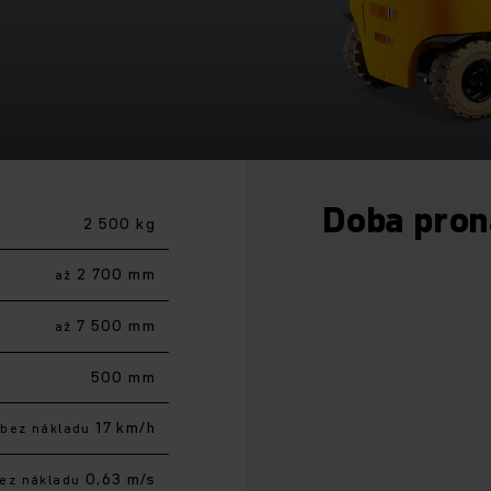
Doba pro
2 500 kg
2 700 mm
až
7 500 mm
až
500 mm
17 km/h
bez nákladu
0,63 m/s
ez nákladu