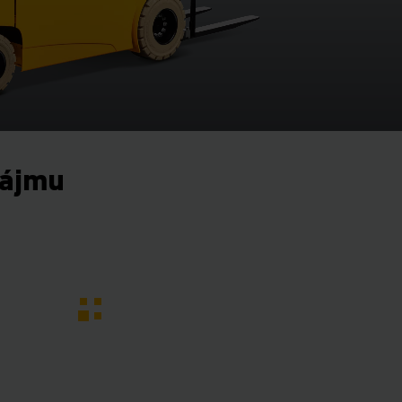
nájmu