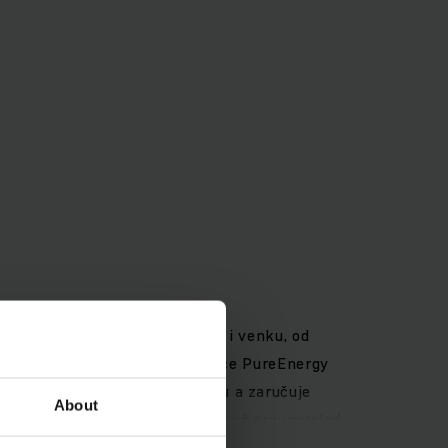
 všestrannému použití uvnitř i venku, od
en s vysokou hmotností. Koncepce PureEnergy
mem výrazně snižuje spotřebu a zaručuje
About
kládky až o 10 % méně energie než srovnatelné
če, který je na trhu dostupný. Další