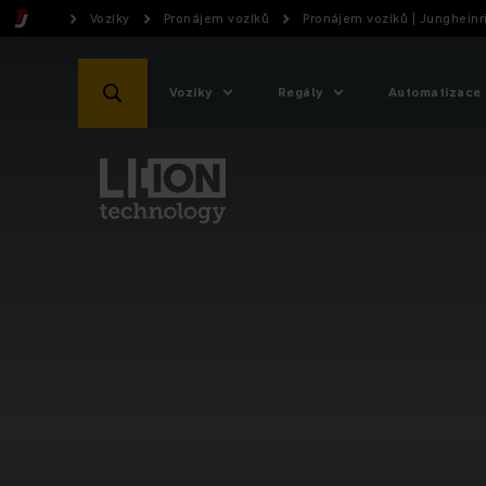
Vozíky
Pronájem vozíků
Pronájem vozíků | Jungheinr
Vozíky
Regály
Automatizace