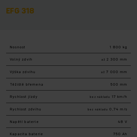
EFG 318
Nosnost
1 800 kg
Volný zdvih
2 300 mm
až
Výška zdvihu
7 000 mm
až
Těžiště břemena
500 mm
Rychlost jízdy
17 km/h
bez nákladu
Rychlost zdvihu
0,74 m/s
bez nákladu
Napětí baterie
48 V
Kapacita baterie
750 Ah