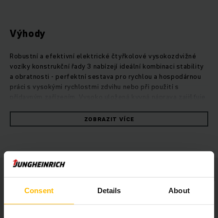
Výhody
Robustní a efektivní elektrické čtyřkolové vysokozdvižné
vozíky konstrukční řady 3 nabízejí ideální kombinaci stability
a obratnosti - perfektní sestava pro rychlou a hospodárnou
práci s vysokými rychlostmi zdvihu nebo při použití s
přídavným zařízením. Vysoko uložená kyvná náprava zajišťuje
optimální rozdělení hmotnosti na všechna čtyři kola, čímž je
zajištěna maximální stabilita a bezpečnost jízdy a to i na
ZOBRAZIT VÍCE
nerovném povrchu. Kromě velmi výkonné hydrauliky zaručují
bezúdržbové lithium-iontové baterie s rychlým
mezidobíjením vždy maximální sílu při konstantním výkonu
vozíku. Díky kompaktnímu zdvihovému zařízení má obsluha
skvělý výhled na náklad, zatímco úzký sloupek řízení uvolňuje
prostor pro nohy a barevný displej s vysokým rozlišením
umožní příjemnou dlouhodobou práci.
Consent
Details
About