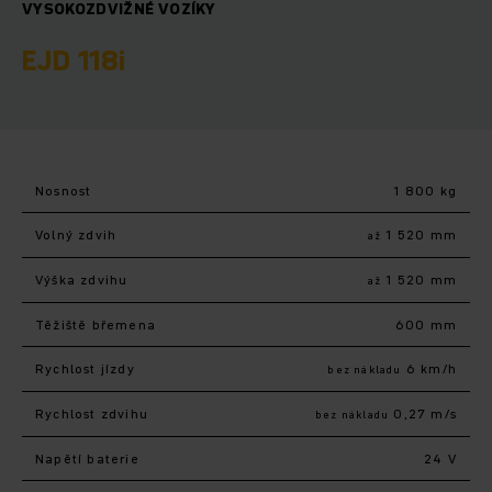
VYSOKOZDVIŽNÉ VOZÍKY
EJD 118i
Nosnost
1 800 kg
Volný zdvih
1 520 mm
až
Výška zdvihu
1 520 mm
až
Těžiště břemena
600 mm
Rychlost jízdy
6 km/h
bez nákladu
Rychlost zdvihu
0,27 m/s
bez nákladu
Napětí baterie
24 V