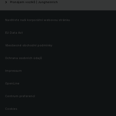
Pronájem vozíků | Jungheinrich
Navštivte naši korporátní webovou stránku
EU Data Act
Všeobecné obchodní podmínky
Ochrana osobních údajů
Impressum
OpenLine
Centrum preferencí
Cookies