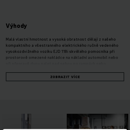
Výhody
Malá vlastní hmotnost a vysoká obratnost dělají z našeho
kompaktního a všestranného elektrického ručně vedeného
vysokozdvižného vozíku EJD 118i skvělého pomocníka při
prostorově omezené nakládce na nákladní automobil nebo
při přepravě dvou palet nad sebou po rampách nebo
nerovných površích. Vozík EJD 118i slibuje díky pokrokové
lithium-iontové baterii s integrovanou nabíjecí technologií
ZOBRAZIT VÍCE
maximální efektivitu a vysokou flexibilitu. Spojovací táhlo
ProTracLink se postará o stabilní jízdní vlastnosti, zatímco
sériová proporcionální hydraulika zajistí kontrolované
zvedání a spouštění. Úzký jednoduchý sloup vozíku umožňuje
za všech okolností optimální výhled všemi směry, např. při
použití v provozovnách s frekvencí pohybu osob. Odrazky pro
lepší viditelnost a dlouhá oj s dostatečně velkým prostorem
mezi vozíkem a obsluhou zaručují vysokou bezpečnost při