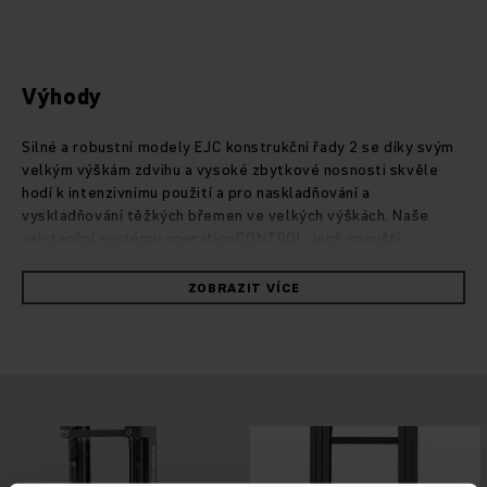
Výhody
Silné a robustní modely EJC konstrukční řady 2 se díky svým
velkým výškám zdvihu a vysoké zbytkové nosnosti skvěle
hodí k intenzivnímu použití a pro naskladňování a
vyskladňování těžkých břemen ve velkých výškách. Naše
asistenční systémy operationCONTROL, jenž spouští
výstrahu při překročení zbytkové nosnosti a
positionCONTROL, pro předvolbu výšky zdvihu, navíc zaručují
ZOBRAZIT VÍCE
bezpečnou a efektivní překládku zboží. Díky optimálnímu
nastavení řídicí jednotky a silnému třífázovému AC motoru
pojezdu s minimální údržbou mají tyto robustní vozíky
výrazně nízkou spotřebu. Svým silným výkonem přesvědčí i
motor zdvihu - ten je zároveň velmi tichý a dovoluje
mimořádně citlivé a přesné stohování.