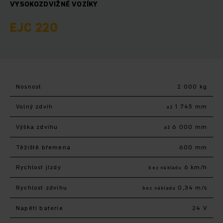
VYSOKOZDVIŽNÉ VOZÍKY
EJC 220
Nosnost
2 000 kg
Volný zdvih
1 745 mm
až
Výška zdvihu
6 000 mm
až
Těžiště břemena
600 mm
Rychlost jízdy
6 km/h
bez nákladu
Rychlost zdvihu
0,34 m/s
bez nákladu
Napětí baterie
24 V