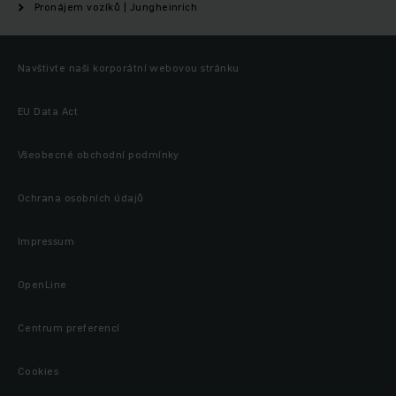
Pronájem vozíků | Jungheinrich
Navštivte naši korporátní webovou stránku
EU Data Act
Všeobecné obchodní podmínky
Ochrana osobních údajů
Impressum
OpenLine
Centrum preferencí
Cookies