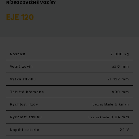
NÍZKOZDVIŽNÉ VOZÍKY
EJE 120
Nosnost
2 000 kg
Volný zdvih
0 mm
až
Výška zdvihu
122 mm
až
Těžiště břemena
600 mm
Rychlost jízdy
6 km/h
bez nákladu
Rychlost zdvihu
0,04 m/s
bez nákladu
Napětí baterie
24 V