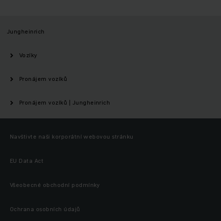
Jungheinrich
Vozíky
Pronájem vozíků
Pronájem vozíků | Jungheinrich
Navštivte naši korporátní webovou stránku
EU Data Act
Všeobecné obchodní podmínky
Ochrana osobních údajů