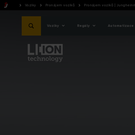
Vozíky
Pronájem vozíků
Pronájem vozíků | Jungheinr
Vozíky
Regály
Automatizace