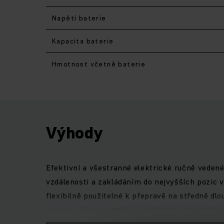
Napětí baterie
Kapacita baterie
Hmotnost včetně baterie
Výhody
Efektivní a všestranné elektrické ručně veden
vzdálenosti a zakládáním do nejvyšších pozic v
flexibilně použitelné k přepravě na středně dl
umožní přídavný zdvih podpěrných ramen přepr
přesný zdvihový motor umožňuje pozvolné zved