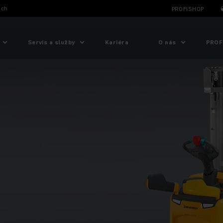
ich
PROFISHOP
Servis a služby
Kariéra
O nás
PROF