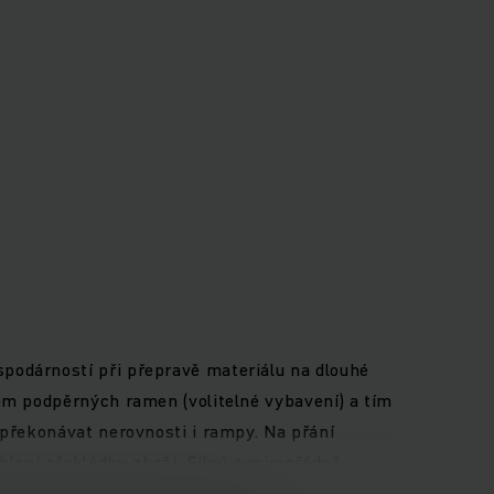
podárností při přepravě materiálu na dlouhé
hem podpěrných ramen (volitelné vybavení) a tím
 překonávat nerovnosti i rampy. Na přání
lení překládky zboží. Silný a mimořádně
 přitom mimořádně šetrná. Čtyřkolová