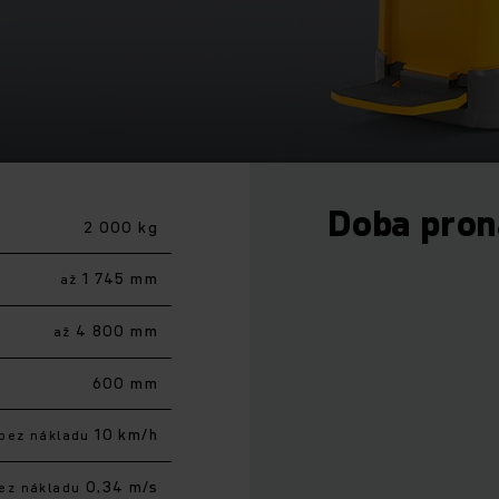
Doba pro
2 000 kg
1 745 mm
až
4 800 mm
až
600 mm
10 km/h
bez nákladu
0,34 m/s
ez nákladu