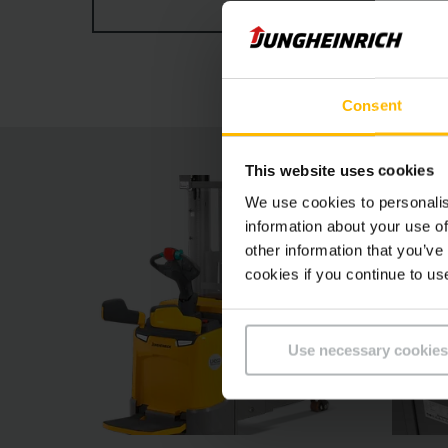
ZOBRAZIT VÍCE
koncepce a asistenční systémy (volitelné vyb
zdvihu positionCONTROL zajišťují vyšší bezpeč
Consent
This website uses cookies
We use cookies to personalis
information about your use of
other information that you’ve
cookies if you continue to us
Use necessary cookies