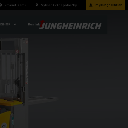
myJungheinrich
Změnit zemi
Vyhledávání pobočky
ISHOP
Kontakty