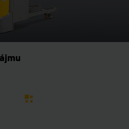
nájmu