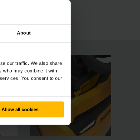
erationCONTROL nebo systém předvolby výšky
About
se our traffic. We also share
ers who may combine it with
 services. You consent to our
Allow all cookies