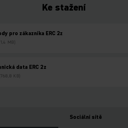
Ke stažení
dy pro zákazníka ERC 2z
(1,4 MB)
nická data ERC 2z
(768,8 KB)
Sociální sítě