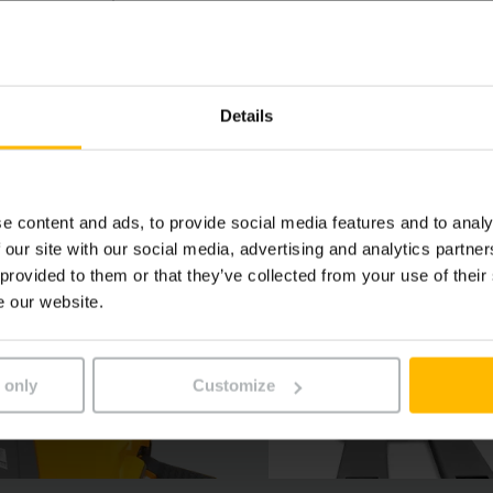
avení) jako například systém výstrahy před přetížením op
nost a efektivitu každodenního provozu.
Details
e content and ads, to provide social media features and to analy
 our site with our social media, advertising and analytics partn
 provided to them or that they’ve collected from your use of their
e our website.
 only
Customize