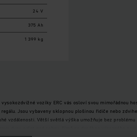
24 V
375 Ah
1 399 kg
é vysokozdvižné vozíky ERC vás osloví svou mimořádnou hos
 regálu. Jsou vybaveny sklopnou plošinou řidiče nebo zdvi
ouhé vzdálenosti. Větší světlá výška umožňuje bez problému
avu dvou palet nad sebou, čímž se dosáhne výrazného zrych
ání a spouštění do výšky až 6 m. Manipulace s břemeny je