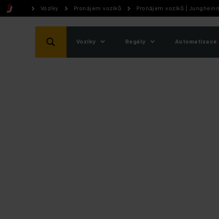
Vozíky
Pronájem vozíků
Pronájem vozíků | Jungheinr
Vozíky
Regály
Automatizace