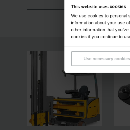
ZOBRAZIT VÍCE
This website uses cookies
při nízké spotřebě.Skladová navigace usnadňuj
koncepce ovládání s velkým displejem, nastavi
We use cookies to personalis
information about your use of
other information that you’ve
cookies if you continue to us
Use necessary cookies