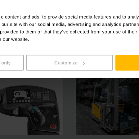
e práci a umožňuje na milimetr přesné pozvolné umístění bř
telného ovládacího panelu, širokého odkládacího prostoru a
e content and ads, to provide social media features and to analy
 our site with our social media, advertising and analytics partn
 provided to them or that they’ve collected from your use of their
e our website.
 only
Customize