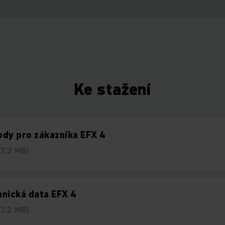
Ke stažení
dy pro zákazníka EFX 4
(2,3 MB)
nická data EFX 4
(2,2 MB)