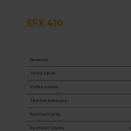
EFX 410
Nosnost
Volný zdvih
Výška zdvihu
Těžiště břemena
Rychlost jízdy
Rychlost zdvihu