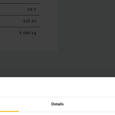
48 V
625 Ah
5 080 kg
pro třístranné zakládání konstrukční řady 4 jsou našimi o
lární koncepce vozíku se sedačkou vpředu a s bočním umíst
íhá na principu „Man-Down“, při kterém se vidle přesouvají 
Details
a volitelným vybavením, jako je integrovaný systém ochran
 Efektivní řízení energie využitím pokročilé třífázové tech