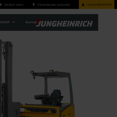
myJungheinrich
Změnit zemi
Vyhledávání pobočky
ISHOP
Kontakty