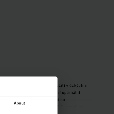
dborníky ke kombinovanému použití v úzkých a
ěním zdvihového zařízení nabízí optimální
nahoru a plošina řidiče zůstává na
About
y osob nebo řízením pomocí RFID v zemi tak,
nologie 48 V zaručuje maximální výkon překládky