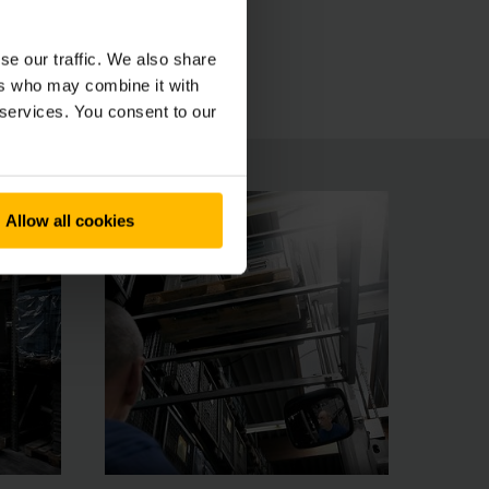
emen. Řidič získává výhody intuitivní
 ergonomických ovládacích prvků.
se our traffic. We also share
ers who may combine it with
 services. You consent to our
Allow all cookies