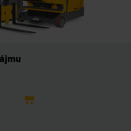
nájmu