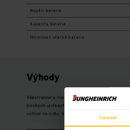
Napětí baterie
Kapacita baterie
Hmotnost včetně baterie
Výhody
Všestranné a inovativní vysokozdvižné vozíky 
širokých uličkách i ve vstupních zónách. Modu
výhled na vidle, břemeno i na cestu. Práce prob
Consent
zemi.Bezpečnost je přitom zajištěna sériovým 
aby byly zajištěny optimální profily rychlosti.