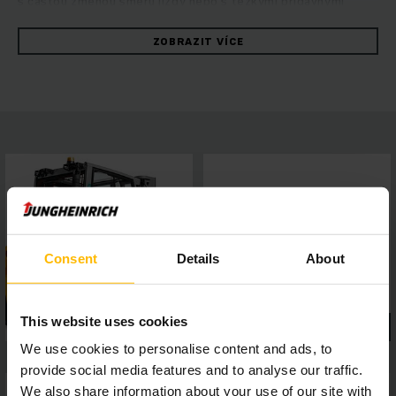
s častou změnou směru jízdy nebo s těžkými přídavnými
zařízeními či o práci na rampách. Robustní vozíky přesvědčí
rychlým manévrováním a maximální energetickou efektivitou.
ZOBRAZIT VÍCE
Za tím vším je hydrostatická koncepce pohonu kombinující
vysoký výkon při pojezdu a zdvihu s vynikajícími jízdními
vlastnostmi. Profitujte z trvale vysokého výkonu při
překládce, snadné údržby a prvotřídního jízdního komfortu.
Displej 4" s možností volby mezi pěti programy pojezdu a
snadno připojitelné asistenční systémy umožňují flexibilní
přizpůsobení vozíku konkrétním podmínkám. Panoramatická
střecha zajišťuje perfektní výhled. Tím je zaručena bezpečná
a precizní práce za každé situace.
Consent
Details
About
This website uses cookies
We use cookies to personalise content and ads, to
provide social media features and to analyse our traffic.
We also share information about your use of our site with